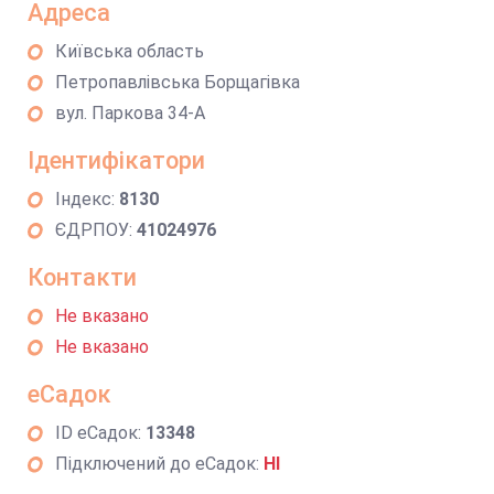
Адреса
Київська область
Петропавлівська Борщагівка
вул. Паркова 34-А
Ідентифікатори
Індекс:
8130
ЄДРПОУ:
41024976
Контакти
Не вказано
Не вказано
еСадок
ID еСадок:
13348
Підключений до еСадок:
НІ