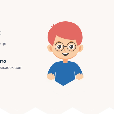
:
иця
шта
@esadok.com