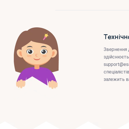
Технічн
Звернення 
здійснюєть
support@es
спеціаліст
залежить в