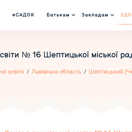
еСАДОК
Батькам
Закладам
ЗДО
світи № 16 Шептицької міської рад
ої освіти
Львівська область
Шептицький (Ч