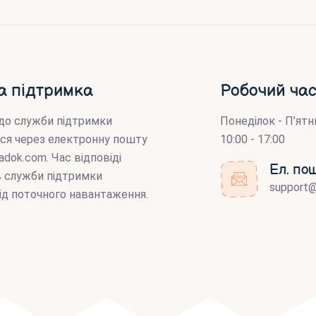
а підтримка
Робочий час
до служби підтримки
Понеділок - П’ятн
ся через електронну пошту
10:00 - 17:00
adok.com
. Час відповіді
Ел. по
ів служби підтримки
support
ід поточного навантаження.