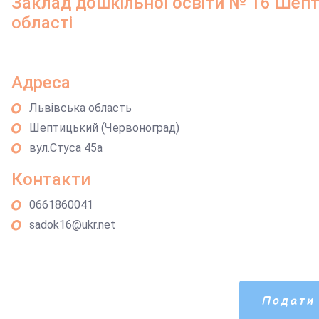
Заклад дошкільної освіти № 16 Шепт
області
Адреса
Львівська область
Шептицький (Червоноград)
вул.Стуса 45а
Контакти
0661860041
sadok16@ukr.net
Подати