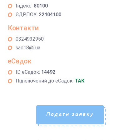
Індекс:
80100
ЄДРПОУ:
22404100
Контакти
0324932950
sad18@i.ua
еСадок
ID еСадок:
14492
Підключений до еСадок:
ТАК
Подати заявку