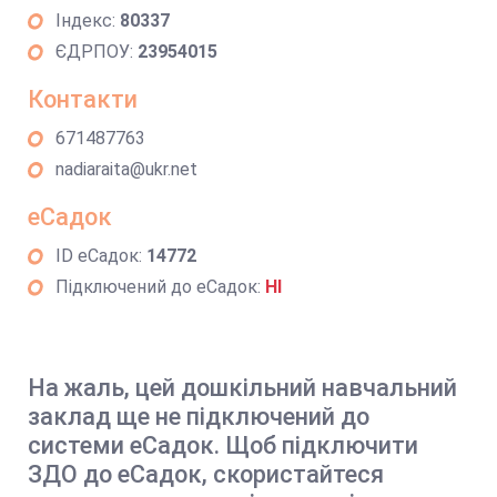
Індекс:
80337
ЄДРПОУ:
23954015
Контакти
671487763
nadiaraita@ukr.net
еСадок
ID еСадок:
14772
Підключений до еСадок:
НІ
На жаль, цей дошкільний навчальний
заклад ще не підключений до
системи еСадок. Щоб підключити
ЗДО до еСадок, скористайтеся