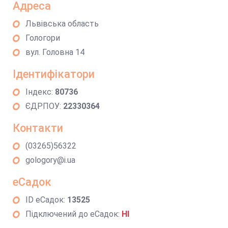
Адреса
Львівська область
Гологори
вул. Головна 14
Ідентифікатори
Індекс:
80736
ЄДРПОУ:
22330364
Контакти
(03265)56322
gologory@i.ua
еСадок
ID еСадок:
13525
Підключений до еСадок:
НІ