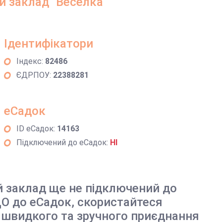
 заклад "Веселка"
Ідентифікатори
Індекс:
82486
ЄДРПОУ:
22388281
еСадок
ID еСадок:
14163
Підключений до еСадок:
НІ
й заклад ще не підключений до
О до еСадок, скористайтеся
 швидкого та зручного приєднання