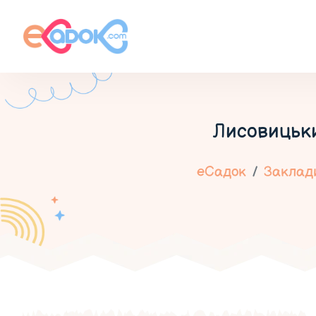
Лисовицьк
еСадок
Заклади