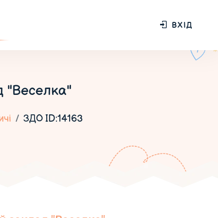
ВХІД
 "Веселка"
ичі
ЗДО ID:14163