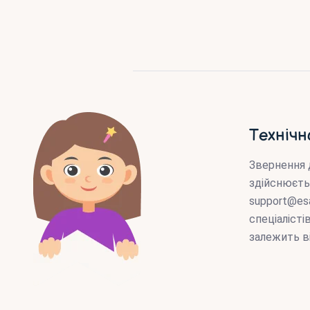
Технічн
Звернення 
здійснюєть
support@es
спеціаліст
залежить в