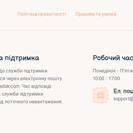
Політика приватності
Правила та умови
а підтримка
Робочий час
до служби підтримки
Понеділок - П’ятн
ся через електронну пошту
10:00 - 17:00
adok.com
. Час відповіді
Ел. по
ів служби підтримки
support
ід поточного навантаження.