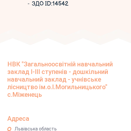
ЗДО ID:14542
НВК "Загальноосвітній навчальний
заклад І-ІІІ ступенів - дошкільний
навчальний заклад - учнівське
лісництво ім.о.І.Могильницького"
с.Міженець
Адреса
Львівська область