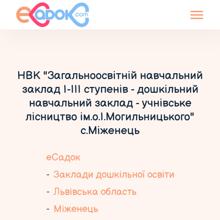
НВК "Загальноосвітній навчальний
заклад І-ІІІ ступенів - дошкільний
навчальний заклад - учнівське
лісництво ім.о.І.Могильницького"
с.Міженець
еСадок
Заклади дошкільної освіти
Львівська область
Міженець