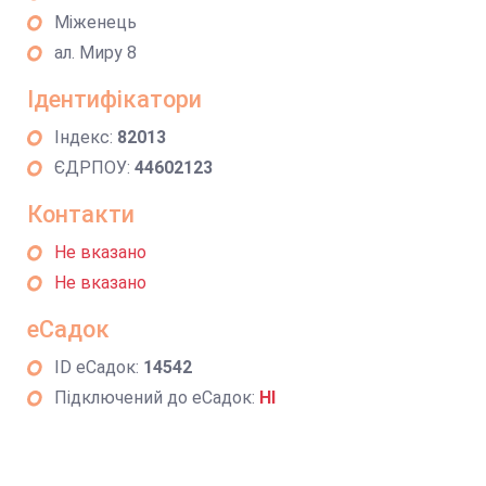
Міженець
ал. Миру 8
Ідентифікатори
Індекс:
82013
ЄДРПОУ:
44602123
Контакти
Не вказано
Не вказано
еСадок
ID еСадок:
14542
Підключений до еСадок:
НІ