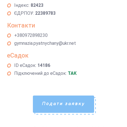
Індекс:
82423
ЄДРПОУ:
22389783
Контакти
+380972898230
gymnazia.pyatnychany@ukr.net
еСадок
ID еСадок:
14186
Підключений до еСадок:
ТАК
Подати заявку