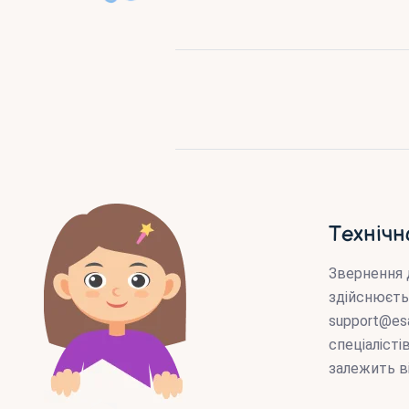
Технічн
Звернення 
здійснюєть
support@es
спеціаліст
залежить в