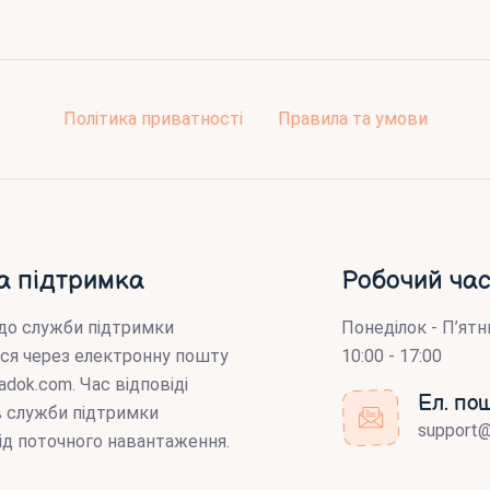
Політика приватності
Правила та умови
а підтримка
Робочий час
до служби підтримки
Понеділок - П’ятн
ся через електронну пошту
10:00 - 17:00
adok.com
. Час відповіді
Ел. по
ів служби підтримки
support
ід поточного навантаження.