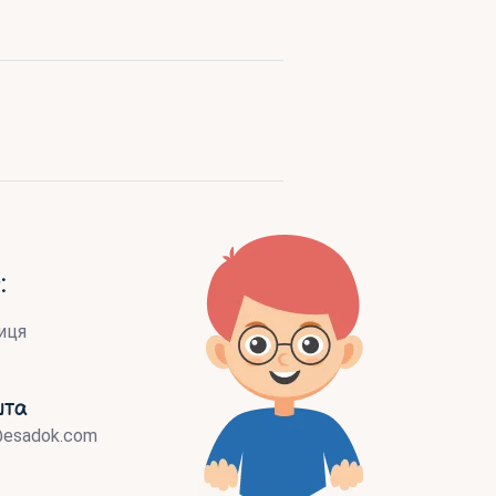
:
иця
шта
@esadok.com