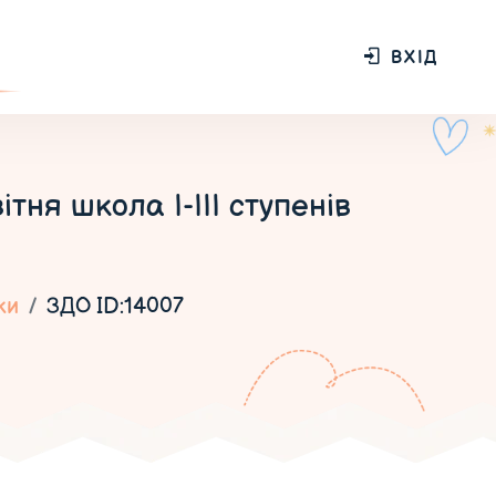
ВХІД
ня школа І-ІІІ ступенів
ки
ЗДО ID:14007