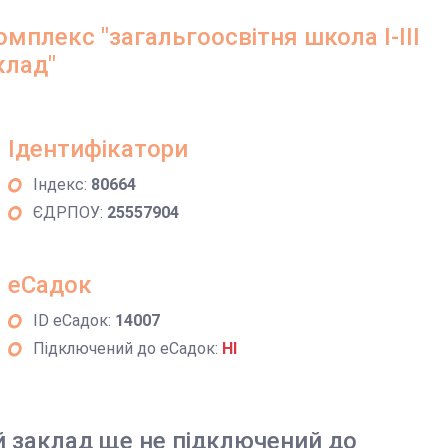
мплекс "загальгоосвітня школа І-ІІІ
клад"
Ідентифікатори
Індекс:
80664
ЄДРПОУ:
25557904
еСадок
ID еСадок:
14007
Підключений до еСадок:
НІ
й заклад ще не підключений до