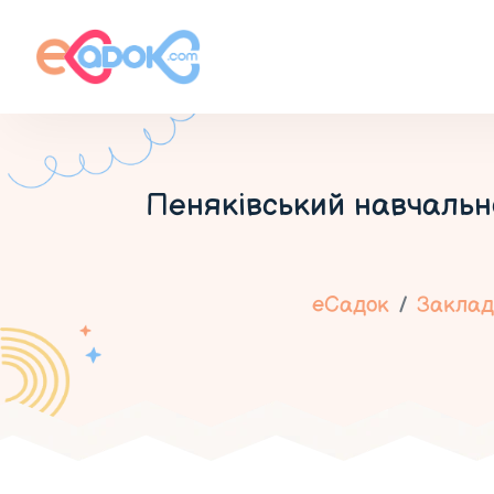
Пеняківський навчально
еСадок
Заклади