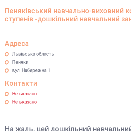
Пеняківський навчально-виховний ко
ступенів -дошкільний навчальний за
Адреса
Львівська область
Пеняки
вул. Набережна 1
Контакти
Не вказано
Не вказано
На жаль, цей дошкільний навчальни