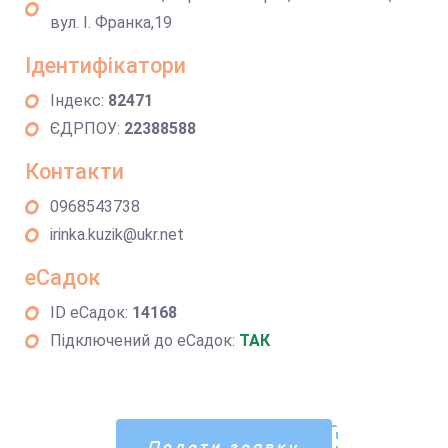
вул. І. Франка,19
Ідентифікатори
Індекс:
82471
ЄДРПОУ:
22388588
Контакти
0968543738
irinka.kuzik@ukr.net
еСадок
ID еСадок:
14168
Підключений до еСадок:
ТАК