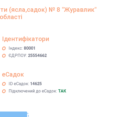
ти (ясла,садок) № 8 "Журавлик"
 області
Ідентифікатори
Індекс:
80001
ЄДРПОУ:
25554662
еСадок
ID еСадок:
14625
Підключений до еСадок:
ТАК