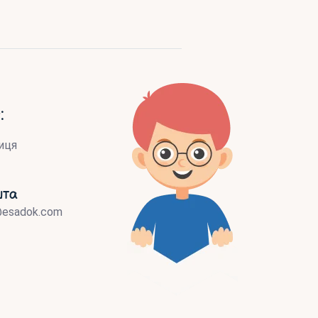
:
иця
шта
@esadok.com