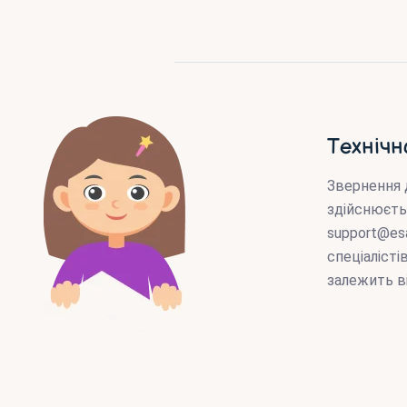
Технічн
Звернення 
здійснюєть
support@es
спеціаліст
залежить в