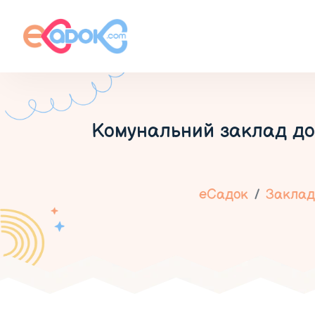
Комунальний заклад дош
еСадок
Заклади