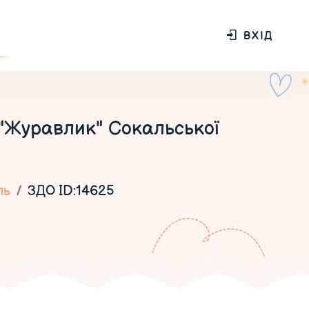
ВХІД
 "Журавлик" Сокальської
ль
ЗДО ID:14625