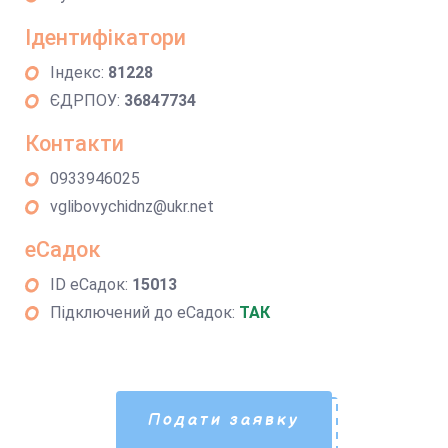
Ідентифікатори
Індекс:
81228
ЄДРПОУ:
36847734
Контакти
0933946025
vglibovychidnz@ukr.net
еСадок
ID еСадок:
15013
Підключений до еСадок:
ТАК
Подати заявку