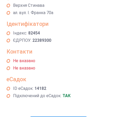
Верхня Стинава
ал. вул. І. Франка 70а
Ідентифікатори
Індекс:
82454
ЄДРПОУ:
22389300
Контакти
Не вказано
Не вказано
еСадок
ID еСадок:
14182
Підключений до еСадок:
ТАК