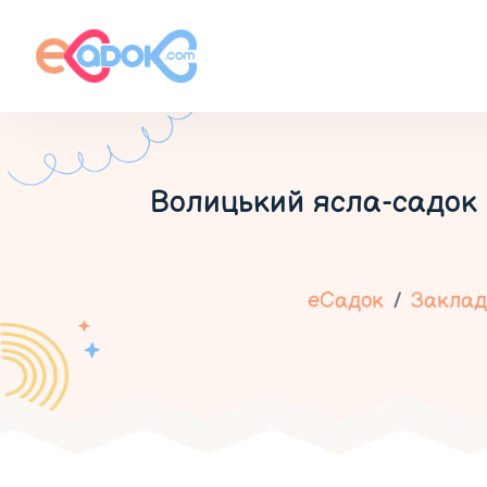
Волицький ясла-садок В
еСадок
Заклади