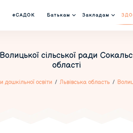
еСАДОК
Батькам
Закладам
ЗДО
олицької сільської ради Сокальс
області
 дошкільної освіти
Львівська область
Воли