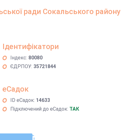
ьської ради Сокальського району
Ідентифікатори
Індекс:
80080
ЄДРПОУ:
35721844
еСадок
ID еСадок:
14633
Підключений до еСадок:
ТАК