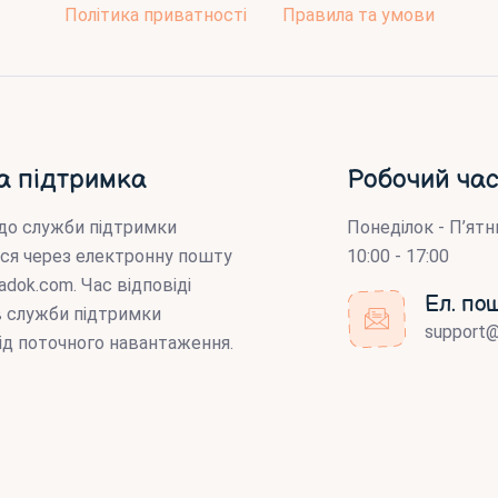
Політика приватності
Правила та умови
а підтримка
Робочий час
до служби підтримки
Понеділок - П’ятн
ся через електронну пошту
10:00 - 17:00
adok.com
. Час відповіді
Ел. по
ів служби підтримки
support
ід поточного навантаження.