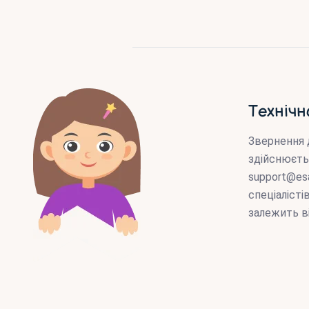
Технічн
Звернення 
здійснюєть
support@es
спеціаліст
залежить в