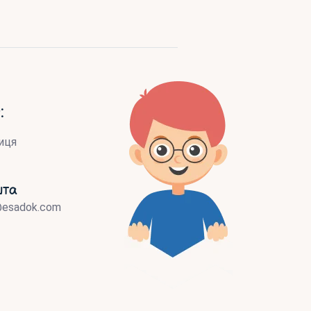
:
иця
шта
@esadok.com