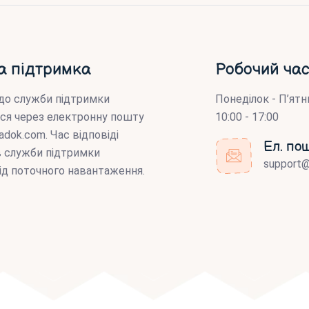
а підтримка
Робочий час
до служби підтримки
Понеділок - П’ятн
ся через електронну пошту
10:00 - 17:00
adok.com
. Час відповіді
Ел. по
ів служби підтримки
support
ід поточного навантаження.