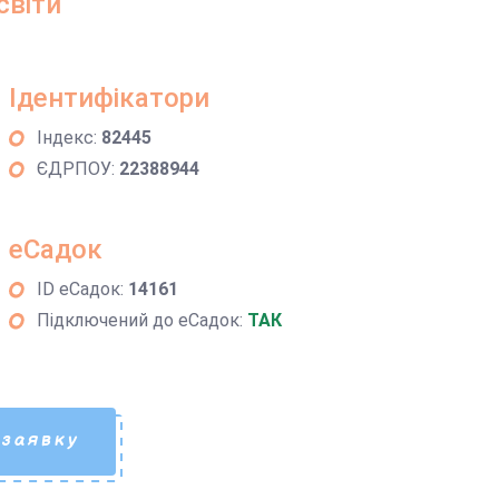
світи
Ідентифікатори
Індекс:
82445
ЄДРПОУ:
22388944
еСадок
ID еСадок:
14161
Підключений до еСадок:
ТАК
 заявку