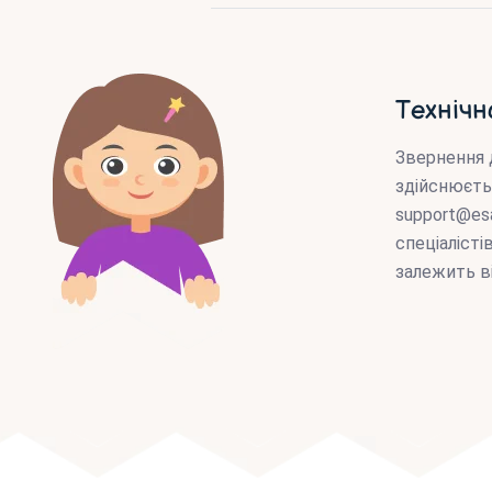
Технічн
Звернення 
здійснюєть
support@es
спеціаліст
залежить в