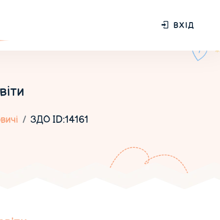
ВХІД
віти
вичі
ЗДО ID:14161