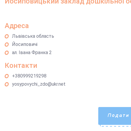
Йосиповицький заклад дошкільної о
Адреса
Львівська область
Йосиповичі
ал. Івана Франка 2
Контакти
+380999219298
yosypovychi_zdo@ukr.net
Подати