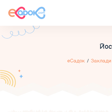
Йос
еСадок
Заклади 