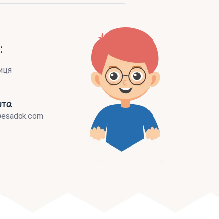
:
иця
шта
@esadok.com