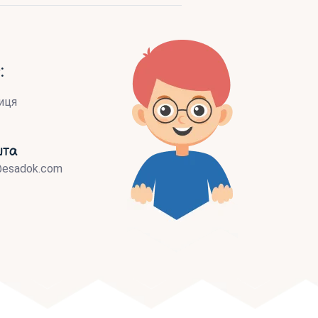
:
иця
шта
@esadok.com