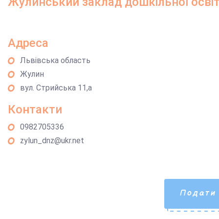
Жулинський заклад дошкільної осві
Адреса
Львівська область
Жулин
вул. Стрийська 11,а
Контакти
0982705336
zylun_dnz@ukr.net
Подати