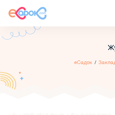
Ж
еСадок
Заклад