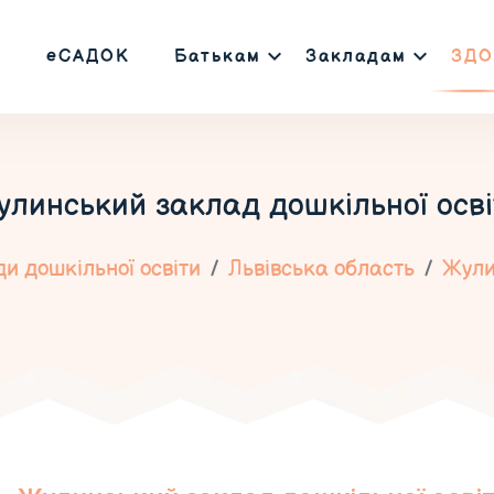
еСАДОК
Батькам
Закладам
ЗДО
улинський заклад дошкільної осві
и дошкільної освіти
Львівська область
Жул