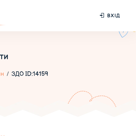
ВХІД
ти
ин
ЗДО ID:14159