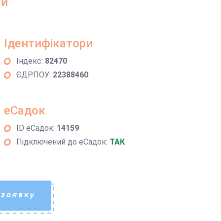
ти
Ідентифікатори
Індекс:
82470
ЄДРПОУ:
22388460
еСадок
ID еСадок:
14159
Підключений до еСадок:
ТАК
 заявку