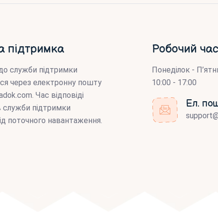
а підтримка
Робочий час
до служби підтримки
Понеділок - П’ятн
ся через електронну пошту
10:00 - 17:00
adok.com
. Час відповіді
Ел. по
ів служби підтримки
support
ід поточного навантаження.