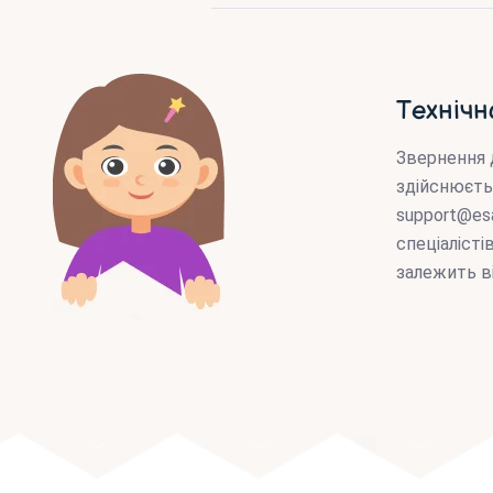
Технічн
Звернення 
здійснюєть
support@es
спеціаліст
залежить в