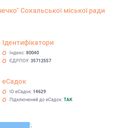
ечко" Cокальської міської ради
Ідентифікатори
Індекс:
80040
ЄДРПОУ:
35712557
еСадок
ID еСадок:
14629
Підключений до еСадок:
ТАК