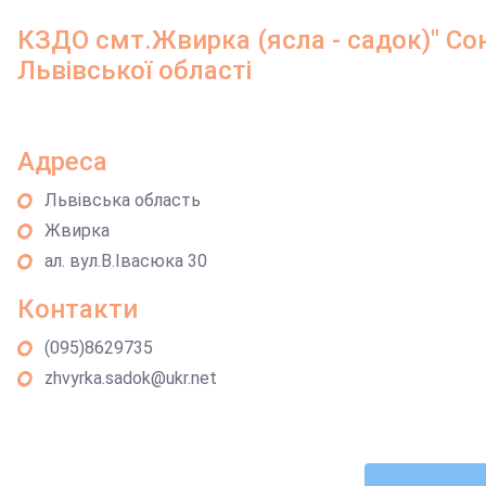
КЗДО смт.Жвирка (ясла - садок)" Сон
Львівської області
Адреса
Львівська область
Жвирка
ал. вул.В.Івасюка 30
Контакти
(095)8629735
zhvyrka.sadok@ukr.net