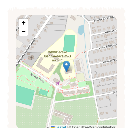
+
−
Leaflet
|
© OpenStreetMap contributors