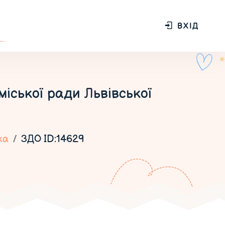
ВХІД
іської ради Львівської
ка
ЗДО ID:14629