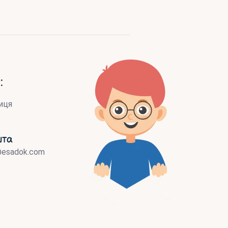
:
иця
шта
@esadok.com