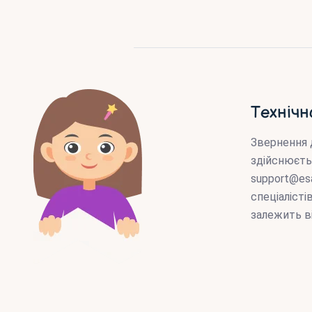
Технічн
Звернення 
здійснюєть
support@es
спеціаліст
залежить в