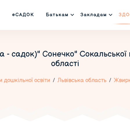
еСАДОК
Батькам
Закладам
ЗДО
 - садок)" Сонечко" Cокальської м
області
 дошкільної освіти
Львівська область
Жвир