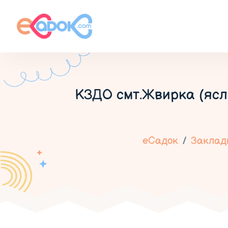
КЗДО смт.Жвирка (ясла
еСадок
Заклади