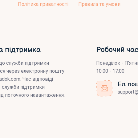
Політика приватності
Правила та умови
а підтримка
Робочий час
до служби підтримки
Понеділок - П’ятн
ся через електронну пошту
10:00 - 17:00
adok.com
. Час відповіді
Ел. по
ів служби підтримки
support
ід поточного навантаження.