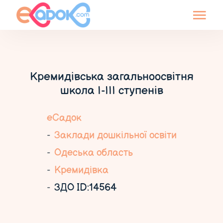
Кремидівська загальноосвітня
школа І-ІІІ ступенів
еСадок
Заклади дошкільної освіти
Одеська область
Кремидівка
ЗДО ID:14564