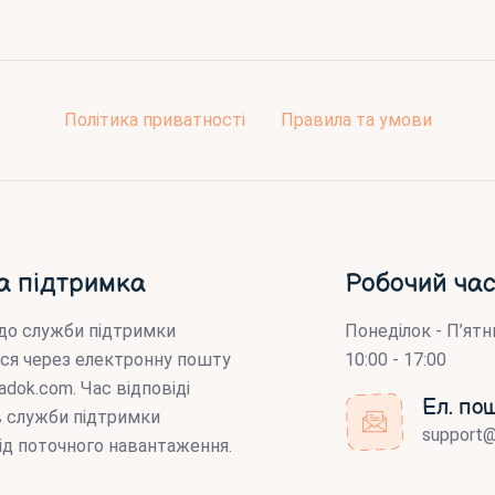
Політика приватності
Правила та умови
а підтримка
Робочий час
до служби підтримки
Понеділок - П’ятн
ся через електронну пошту
10:00 - 17:00
adok.com
. Час відповіді
Ел. по
ів служби підтримки
support
ід поточного навантаження.