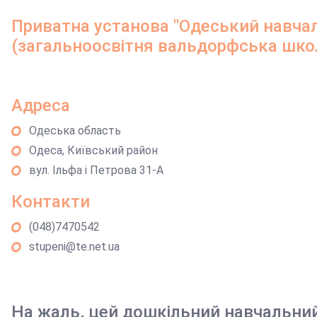
Приватна установа "Одеський навчал
(загальноосвітня вальдорфська школа
Адреса
Одеська область
Одеса, Київський район
вул. Ільфа і Петрова 31-А
Контакти
(048)7470542
stupeni@te.net.ua
На жаль, цей дошкільний навчальни