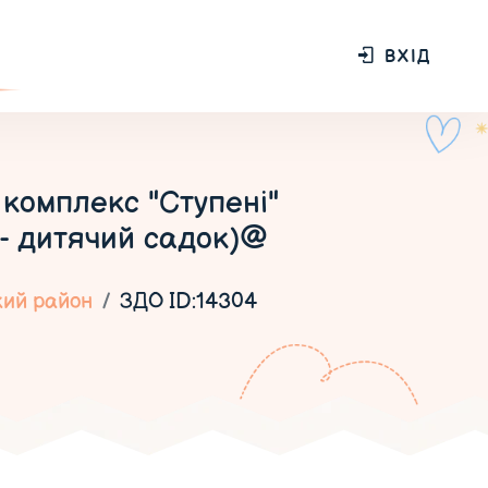
ВХІД
комплекс "Ступені"
 - дитячий садок)@
кий район
ЗДО ID:14304