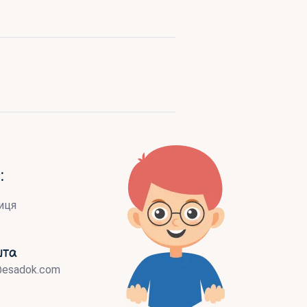
:
иця
шта
@esadok.com