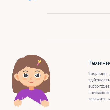
Технічн
Звернення 
здійснюєть
support@es
спеціаліст
залежить в