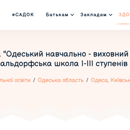
еСАДОК
Батькам
Закладам
ЗДО
 "Одеський навчально - виховний 
вальдорфська школа І-ІІІ ступенів
ьної освіти
Одеська область
Одеса, Київсь