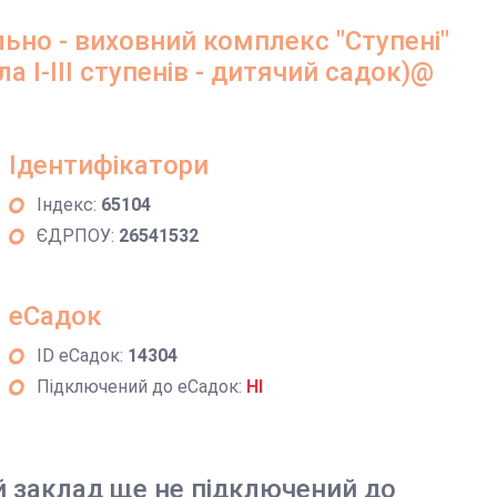
ьно - виховний комплекс "Ступені"
 І-ІІІ ступенів - дитячий садок)@
Ідентифікатори
Індекс:
65104
ЄДРПОУ:
26541532
еСадок
ID еСадок:
14304
Підключений до еСадок:
НІ
й заклад ще не підключений до