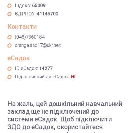
Індекс:
65009
ЄДРПОУ:
41145700
Контакти
(048)7360184
orange.sad17@ukr.net
еСадок
ID еСадок:
14277
Підключений до еСадок:
НІ
На жаль, цей дошкільний навчальний
заклад ще не підключений до
системи еСадок. Щоб підключити
ЗДО до еСадок, скористайтеся