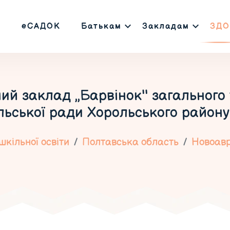
еСАДОК
Батькам
Закладам
ЗДО
й заклад ,,Барвінок'' загального
льської ради Хорольського району
кільної освіти
Полтавська область
Новоав