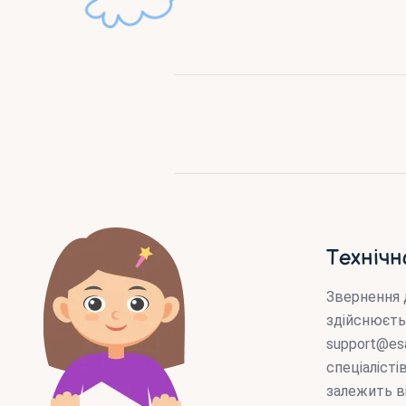
Технічн
Звернення 
здійснюєть
support@es
спеціаліст
залежить в