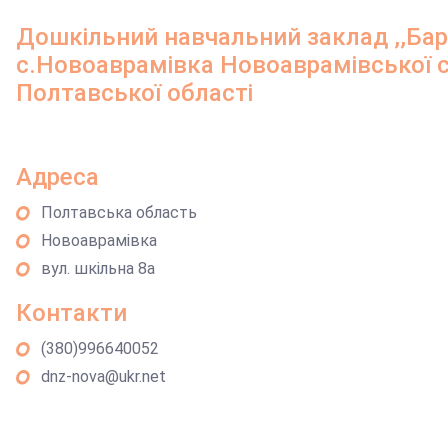
Дошкільний навчальний заклад ,,Барв
с.Новоаврамівка Новоаврамівської с
Полтавської області
Адреса
Полтавська область
Новоаврамівка
вул. шкільна 8а
Контакти
(380)996640052
dnz-nova@ukr.net