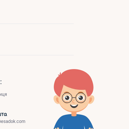
:
иця
шта
@esadok.com