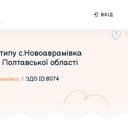
ВХІД
 типу с.Новоаврамівка
 Полтавської області
рамівка
ЗДО ID:8074