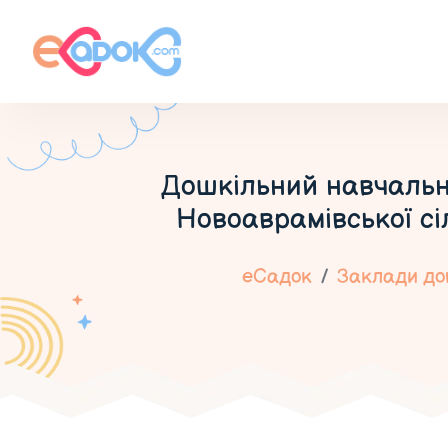
Дошкільний навчальни
Новоаврамівської сі
еСадок
Заклади дош