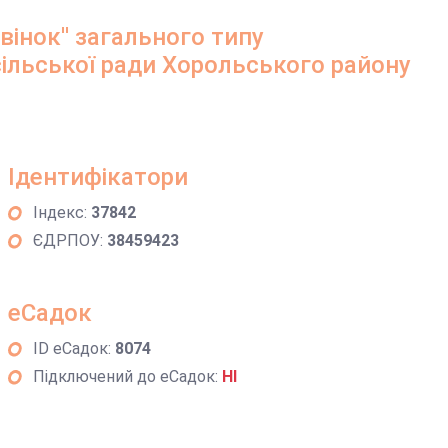
інок'' загального типу
ільської ради Хорольського району
Ідентифікатори
Індекс:
37842
ЄДРПОУ:
38459423
еСадок
ID еСадок:
8074
Підключений до еСадок:
НІ