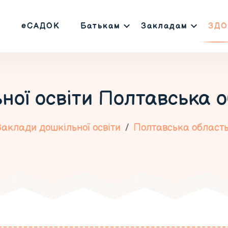
еСАДОК
Батькам
Закладам
ЗДО
ної освіти
Полтавська о
Заклади дошкільної освіти
Полтавська област