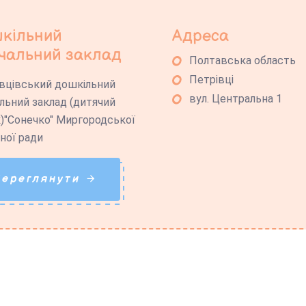
кільний
Адреса
чальний заклад
Полтавська область
Петрівці
вцівський дошкільний
вул. Центральна 1
льний заклад (дитячий
)"Сонечко" Миргородської
ної ради
Переглянути