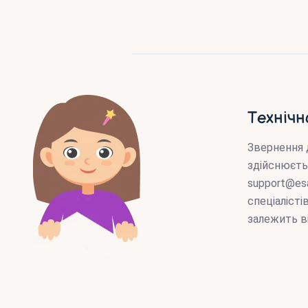
Технічн
Звернення 
здійснюєть
support@es
спеціаліст
залежить в