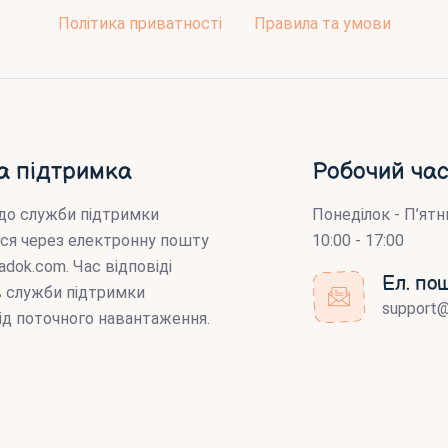
Політика приватності
Правила та умови
а підтримка
Робочий час
до служби підтримки
Понеділок - П’ятн
ся через електронну пошту
10:00 - 17:00
adok.com
. Час відповіді
Ел. по
ів служби підтримки
support
ід поточного навантаження.