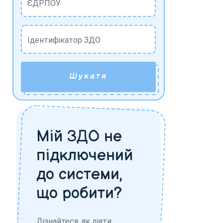
ЄДРПОУ
Ідентифікатор ЗДО
Шукати
Мій ЗДО не
підключений
до системи,
що робити?
Дізнайтеся, як діяти,