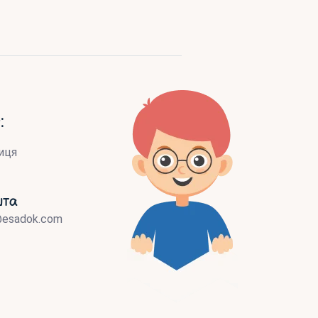
:
иця
шта
@esadok.com