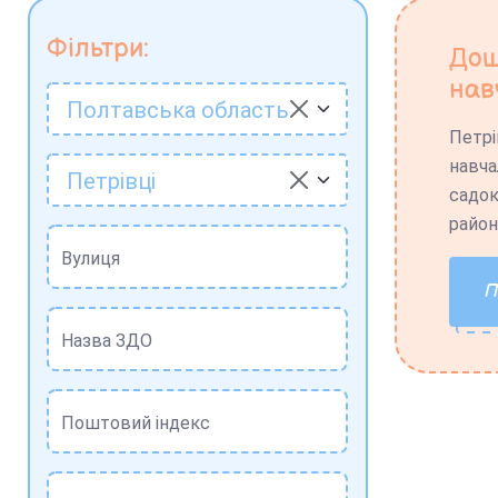
Фільтри:
Дош
нав
Полтавська область
Петрі
навча
Петрівці
садок
район
Вулиця
Назва ЗДО
Поштовий індекс