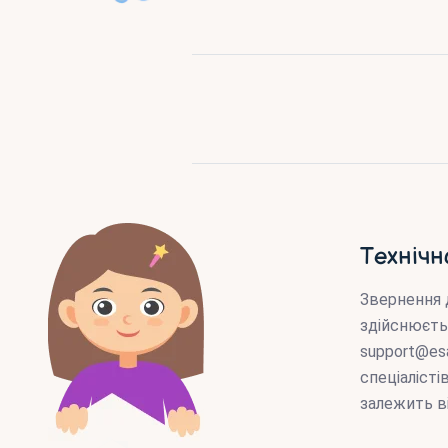
Технічн
Звернення 
здійснюєть
support@es
спеціаліст
залежить в