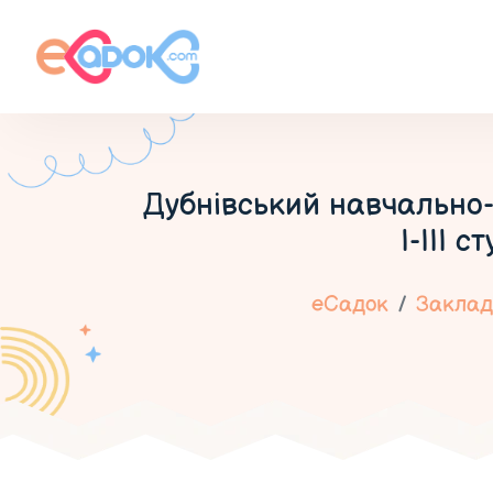
Дубнівський навчально-
І-ІІІ 
еСадок
Заклади