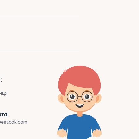
:
иця
шта
@esadok.com