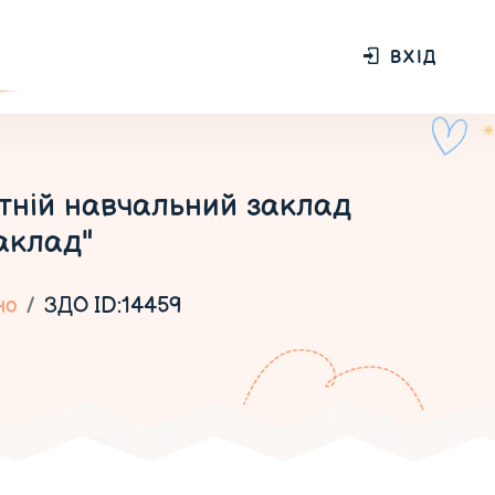
ВХІД
ітній навчальний заклад
заклад"
но
ЗДО ID:14459