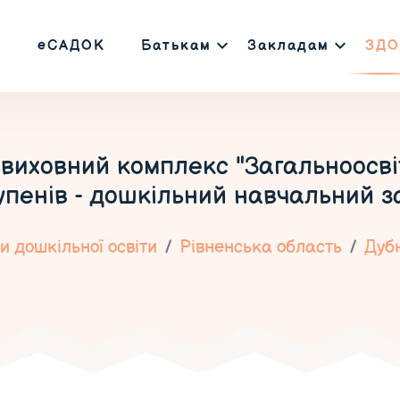
еСАДОК
Батькам
Закладам
ЗДО
виховний комплекс "Загальноосв
ступенів - дошкільний навчальний 
 дошкільної освіти
Рівненська область
Дуб