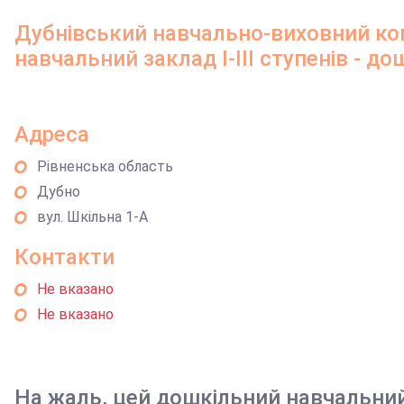
Дубнівський навчально-виховний ко
навчальний заклад І-ІІІ ступенів - д
Адреса
Рівненська область
Дубно
вул. Шкільна 1-А
Контакти
Не вказано
Не вказано
На жаль, цей дошкільний навчальни