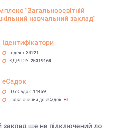
мплекс "Загальноосвітній
ошкільний навчальний заклад"
Ідентифікатори
Індекс:
34221
ЄДРПОУ:
25319168
еСадок
ID еСадок:
14459
Підключений до еСадок:
НІ
й заклад ще не підключений до