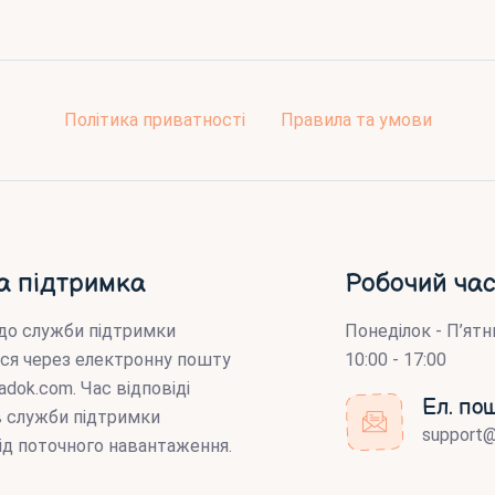
Політика приватності
Правила та умови
а підтримка
Робочий час
до служби підтримки
Понеділок - П’ятн
ся через електронну пошту
10:00 - 17:00
adok.com
. Час відповіді
Ел. по
ів служби підтримки
support
ід поточного навантаження.