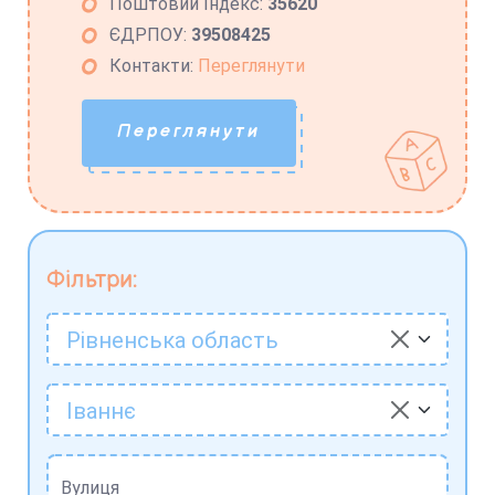
Поштовий Індекс:
35620
ЄДРПОУ:
39508425
Контакти:
Переглянути
Переглянути
Фільтри:
Рівненська область
Іваннє
Вулиця