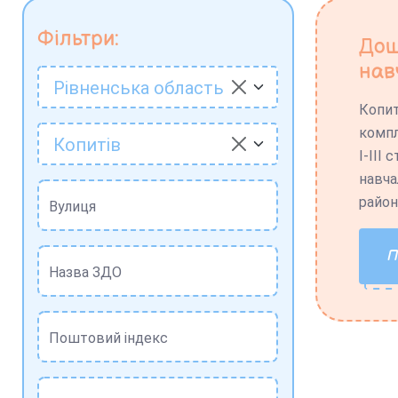
Фільтри:
Дош
нав
Рівненська область
Копит
компл
Копитів
І-ІІІ
навча
район
Вулиця
Назва ЗДО
Поштовий індекс