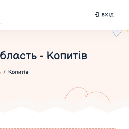
ВХІД
бласть - Копитів
ь
Копитів