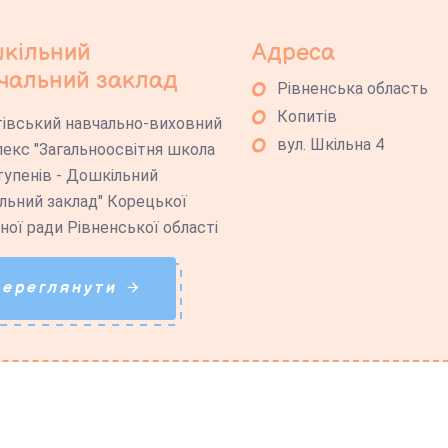
кільний
Адреса
чальний заклад
Рівненська область
Копитів
івський навчально-виховний
вул. Шкільна 4
екс "Загальноосвітня школа
 ступенів - Дошкільний
льний заклад" Корецької
ної ради Рівненської області
Переглянути