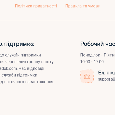
Політика приватності
Правила та умови
а підтримка
Робочий час
до служби підтримки
Понеділок - П’ятн
ся через електронну пошту
10:00 - 17:00
adok.com
. Час відповіді
Ел. по
ів служби підтримки
support
ід поточного навантаження.