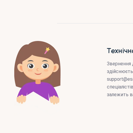
Технічн
Звернення 
здійснюєть
support@es
спеціаліст
залежить в