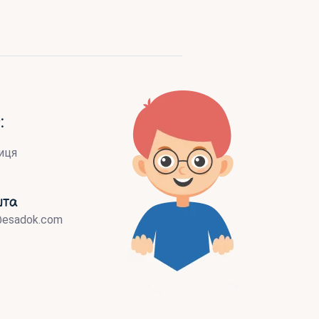
:
иця
шта
@esadok.com