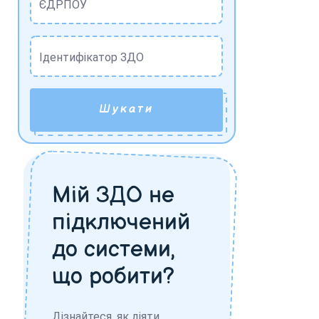
ЄДРПОУ
Ідентифікатор ЗДО
Шукати
Мій ЗДО не
підключений
до системи,
що робити?
Дізнайтеся, як діяти,