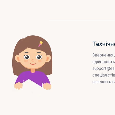
Технічн
Звернення 
здійснюєть
support@es
спеціаліст
залежить в