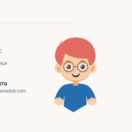
:
иця
шта
@esadok.com