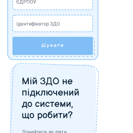
ЄДРПОУ
Ідентифікатор ЗДО
Шукати
Мій ЗДО не
підключений
до системи,
що робити?
Дізнайтеся, як діяти,