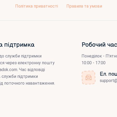
Політика приватності
Правила та умови
а підтримка
Робочий час
до служби підтримки
Понеділок - П’ятн
ся через електронну пошту
10:00 - 17:00
adok.com
. Час відповіді
Ел. по
ів служби підтримки
support
ід поточного навантаження.