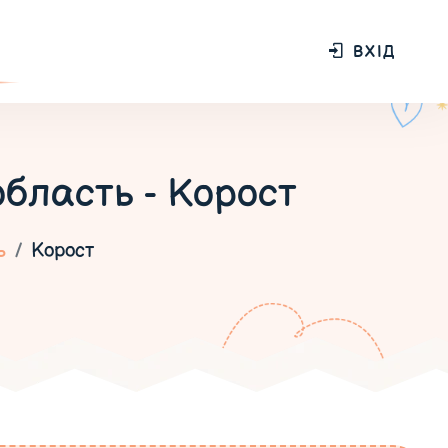
ВХІД
область - Корост
ь
Корост