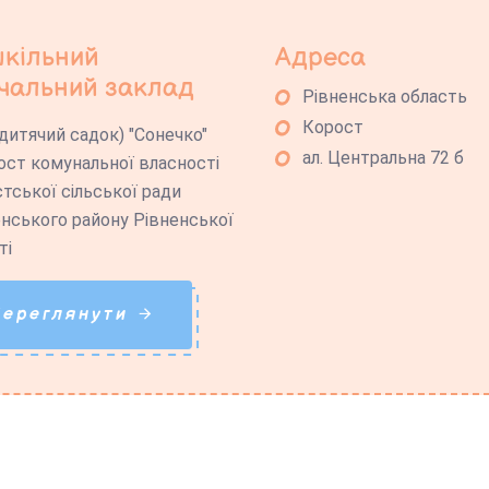
кільний
Адреса
чальний заклад
Рівненська область
Корост
дитячий садок) "Сонечко"
ал. Центральна 72 б
ост комунальної власності
тської сільської ради
нського району Рівненської
ті
Переглянути