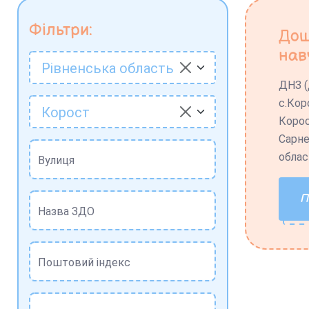
Фільтри:
Дош
нав
Рівненська область
ДНЗ (
с.Кор
Корост
Корос
Сарне
облас
Вулиця
Назва ЗДО
Поштовий індекс