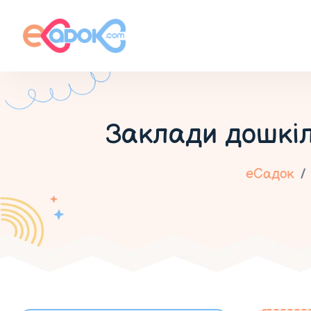
Заклади дошкіл
еСадок