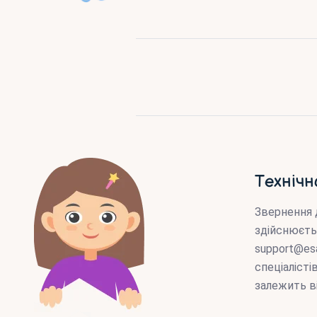
Технічн
Звернення 
здійснюєть
support@es
спеціаліст
залежить в