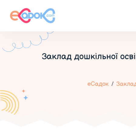
Заклад дошкільної осв
еСадок
Заклад