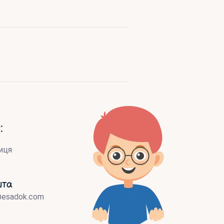
:
иця
шта
@esadok.com