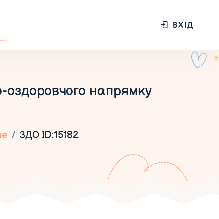
ВХІД
о-оздоровчого напрямку
не
ЗДО ID:15182