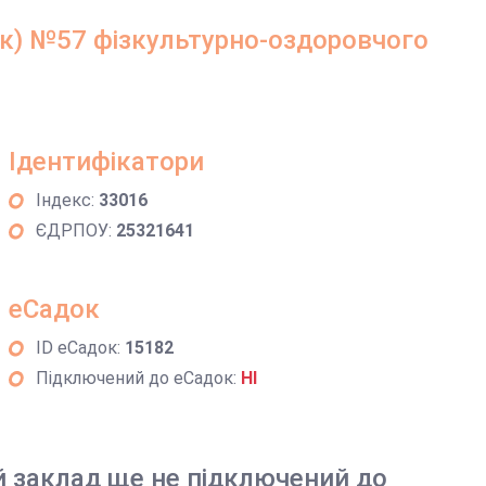
ок) №57 фізкультурно-оздоровчого
Ідентифікатори
Індекс:
33016
ЄДРПОУ:
25321641
еСадок
ID еСадок:
15182
Підключений до еСадок:
НІ
й заклад ще не підключений до