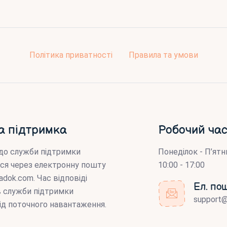
Політика приватності
Правила та умови
а підтримка
Робочий час
до служби підтримки
Понеділок - П’ятн
ся через електронну пошту
10:00 - 17:00
adok.com
. Час відповіді
Ел. по
ів служби підтримки
support
ід поточного навантаження.