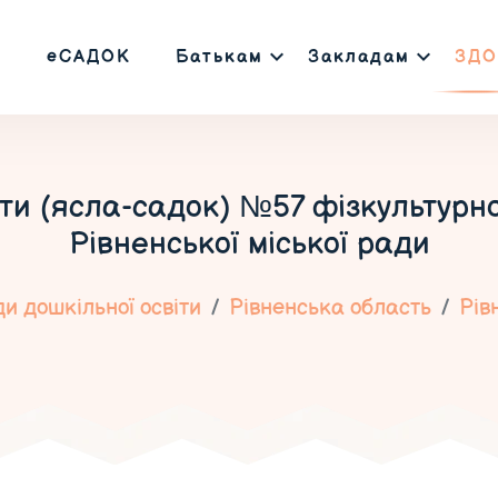
еСАДОК
Батькам
Закладам
ЗДО
іти (ясла-садок) №57 фізкультурн
Рівненської міської ради
и дошкільної освіти
Рівненська область
Рів