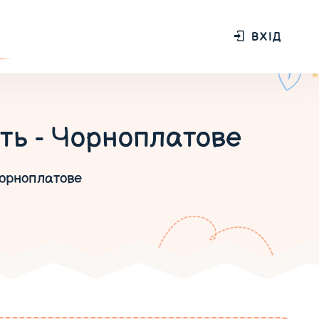
ВХІД
ть - Чорноплатове
орноплатове