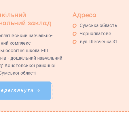
кільний
Адреса
чальний заклад
Сумська область
Чорноплатове
платівський навчально-
вул. Шевченка 31
ний комплекс
льноосвітня школа І-ІІІ
нів - дошкільний навчальний
д" Конотопської районної
Сумської області
Переглянути