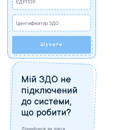
ЄДРПОУ
Ідентифікатор ЗДО
Шукати
Мій ЗДО не
підключений
до системи,
що робити?
Дізнайтеся, як діяти,