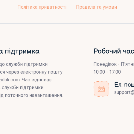
Політика приватності
Правила та умови
а підтримка
Робочий час
до служби підтримки
Понеділок - П’ятн
ся через електронну пошту
10:00 - 17:00
adok.com
. Час відповіді
Ел. по
ів служби підтримки
support
ід поточного навантаження.