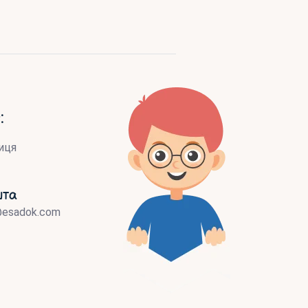
:
иця
шта
@esadok.com