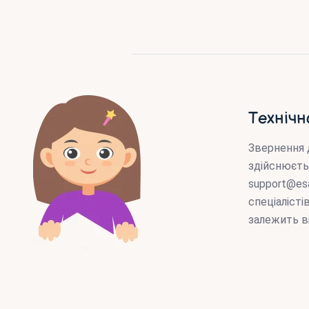
Технічн
Звернення 
здійснюєть
support@es
спеціаліст
залежить в