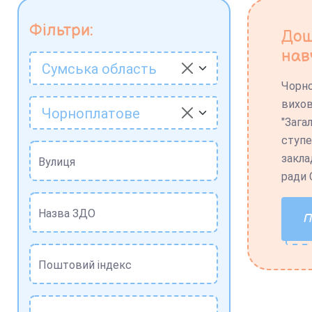
Фільтри:
Дош
нав
Сумська область
Чорно
вихов
Чорноплатове
"Зага
ступе
закла
Вулиця
ради 
Назва ЗДО
Поштовий індекс