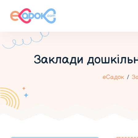
Заклади дошкільн
еСадок
За