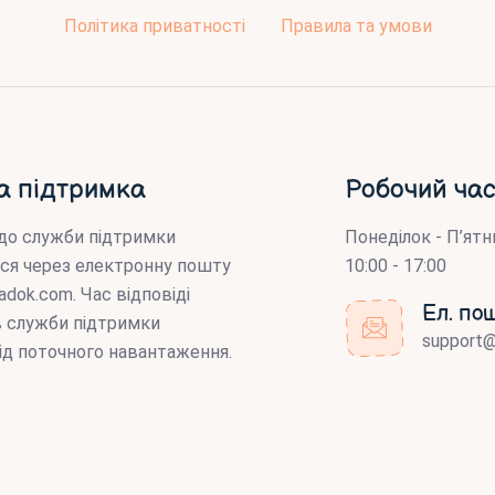
Політика приватності
Правила та умови
а підтримка
Робочий час
до служби підтримки
Понеділок - П’ятн
ся через електронну пошту
10:00 - 17:00
adok.com
. Час відповіді
Ел. по
ів служби підтримки
support
ід поточного навантаження.