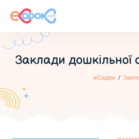
Заклади дошкільної 
еСадок
Закла