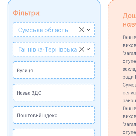
Фільтри:
Дош
нав
Сумська область
Ганні
вихов
Ганнівка-Тернівська
"зага
ступе
закла
Вулиця
ради 
Сумсь
селищ
Назва ЗДО
район
Ганні
Поштовий індекс
вихов
"зага
ступе