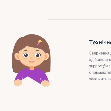
Технічн
Звернення 
здійснюєть
support@es
спеціаліст
залежить в