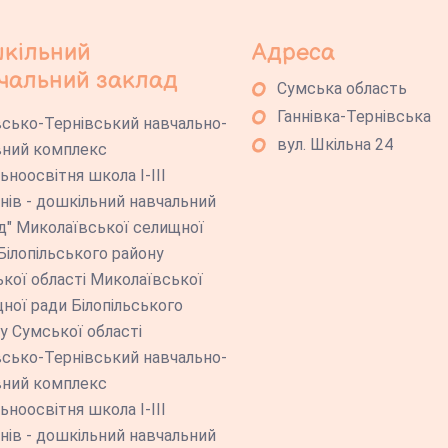
кільний
Адреса
чальний заклад
Сумська область
Ганнівка-Тернівська
всько-Тернівський навчально-
вул. Шкільна 24
ний комплекс
льноосвітня школа І-ІІІ
нів - дошкільний навчальний
д" Миколаївської селищної
Білопільського району
кої області Миколаївської
ної ради Білопільського
у Сумської області
всько-Тернівський навчально-
ний комплекс
льноосвітня школа І-ІІІ
нів - дошкільний навчальний