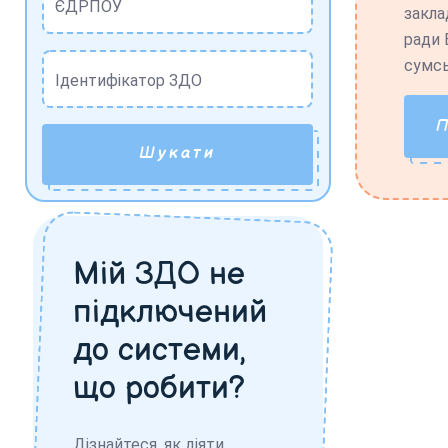
ЄДРПОУ
закла
ради 
сумсь
Ідентифікатор ЗДО
Шукати
Мій ЗДО не
підключений
до системи,
що робити?
Дізнайтеся, як діяти,