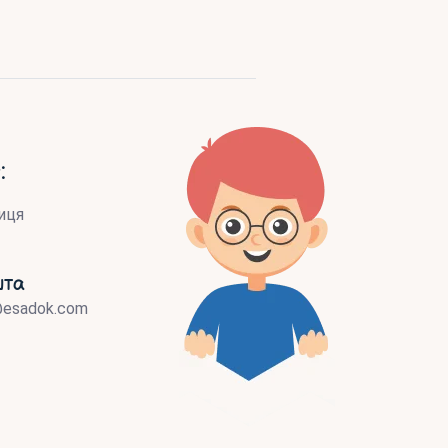
:
иця
шта
@esadok.com