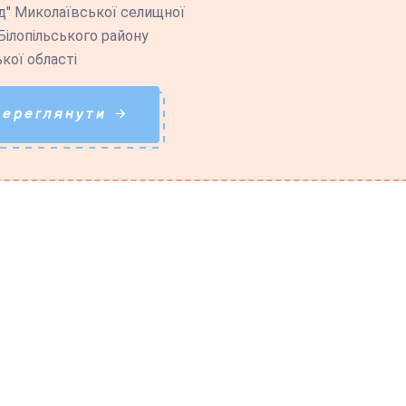
д" Миколаївської селищної
Білопільського району
кої області
Переглянути