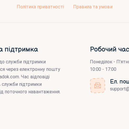
Політика приватності
Правила та умови
а підтримка
Робочий час
до служби підтримки
Понеділок - П’ятн
ся через електронну пошту
10:00 - 17:00
adok.com
. Час відповіді
Ел. по
ів служби підтримки
support
ід поточного навантаження.