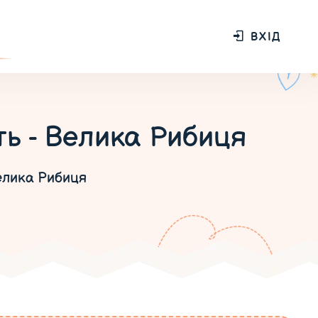
ВХІД
ть - Велика Рибиця
елика Рибиця