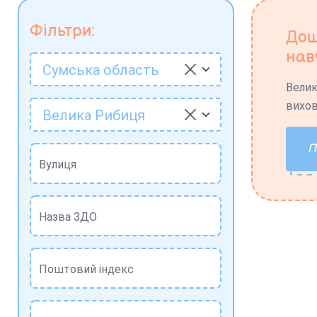
Фільтри:
Дош
нав
Сумська область
Велик
вихов
Велика Рибиця
Вулиця
Назва ЗДО
Поштовий індекс