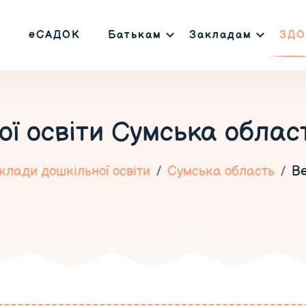
еСАДОК
Батькам
Закладам
ЗДО
ї освіти
Сумська облас
клади дошкільної освіти
Сумська область
В