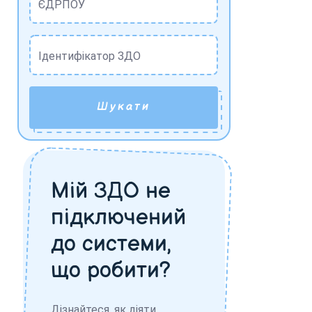
ЄДРПОУ
Ідентифікатор ЗДО
Шукати
Мій ЗДО не
підключений
до системи,
що робити?
Дізнайтеся, як діяти,