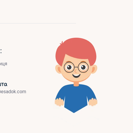
:
иця
шта
@esadok.com