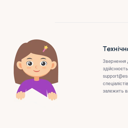
Технічн
Звернення 
здійснюєть
support@es
спеціаліст
залежить в