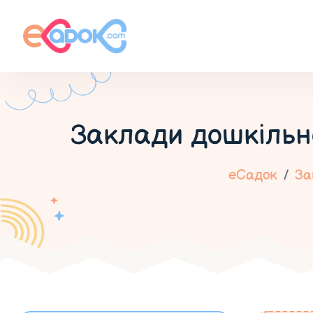
Заклади дошкільно
еСадок
За