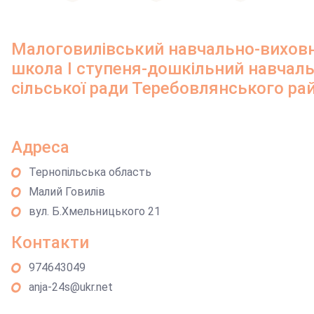
Малоговилівський навчально-виховн
школа І ступеня-дошкільний навчаль
сільської ради Теребовлянського рай
Адреса
Тернопільська область
Малий Говилів
вул. Б.Хмельницького 21
Контакти
974643049
anja-24s@ukr.net