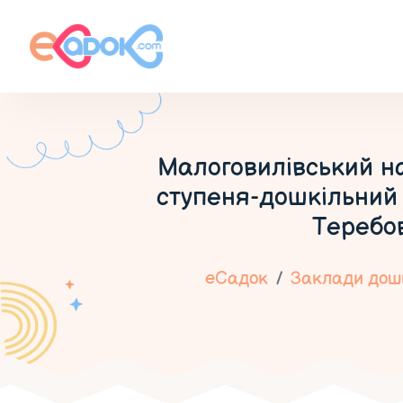
Малоговилівський н
ступеня-дошкільний 
Теребов
еСадок
Заклади дошк