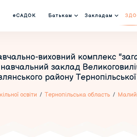
еСАДОК
Батькам
Закладам
ЗДО
авчально-виховний комплекс "зага
навчальний заклад Великоговилів
лянського району Тернопільської
ільної освіти
Тернопільська область
Малий 