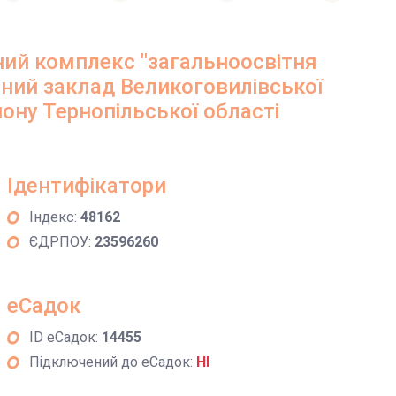
ий комплекс "загальноосвітня
ний заклад Великоговилівської
ону Тернопільської області
Ідентифікатори
Індекс:
48162
ЄДРПОУ:
23596260
еСадок
ID еСадок:
14455
Підключений до еСадок:
НІ