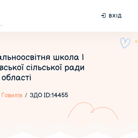
ВХІД
льноосвітня школа І
ської сільської ради
 області
Говилів
ЗДО ID:14455