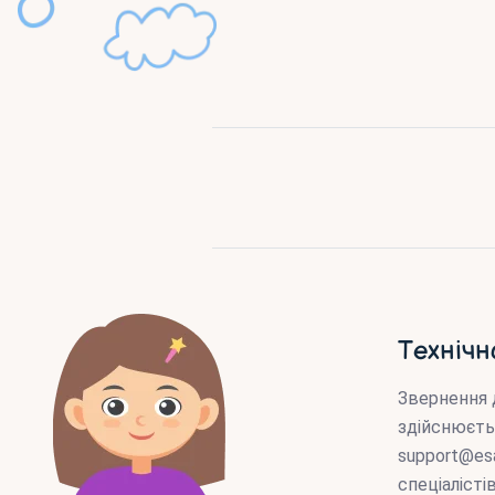
Технічн
Звернення 
здійснюєть
support@es
спеціаліст