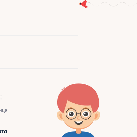
:
иця
шта