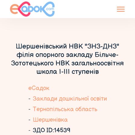
Шершенівський НВК "ЗНЗ-ДНЗ"
філія опорного закладу Більче-
Зототецького НВК загальноосвітня
школа І-ІІІ ступенів
еСадок
Заклади дошкільної освіти
Тернопільська область
Шершенівка
ЗДО ID:14539