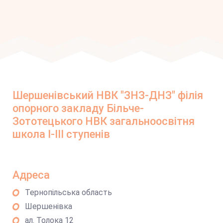
Шершенівський НВК "ЗНЗ-ДНЗ" філія
опорного закладу Більче-
Зототецького НВК загальноосвітня
школа І-ІІІ ступенів
Адреса
Тернопільська область
Шершенівка
ал. Толока 12