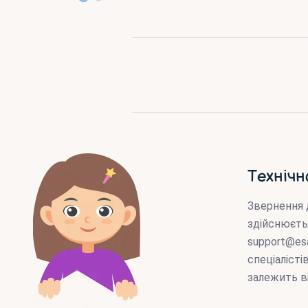
Технічн
Звернення 
здійснюєть
support@es
спеціаліст
залежить в