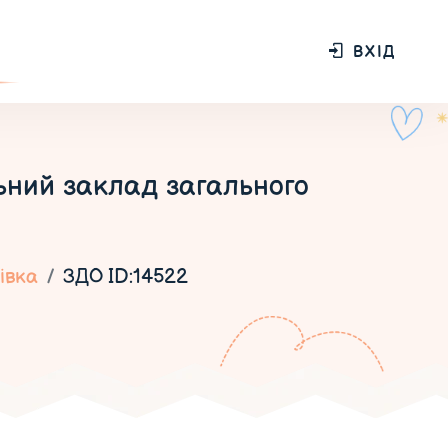
ВХІД
ний заклад загального
івка
ЗДО ID:14522