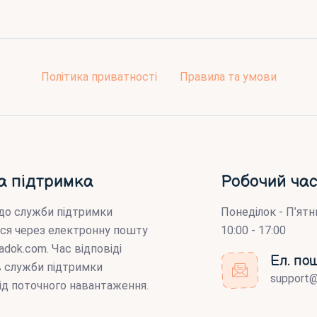
Політика приватності
Правила та умови
а підтримка
Робочий час
до служби підтримки
Понеділок - П’ятн
ся через електронну пошту
10:00 - 17:00
adok.com
. Час відповіді
Ел. по
ів служби підтримки
support
ід поточного навантаження.