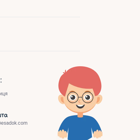
:
иця
шта
@esadok.com