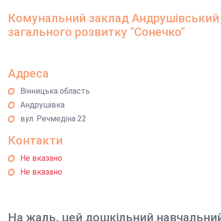
Комунальний заклад Андрушівський
загального розвитку "Сонечко"
Адреса
Вінницька область
Андрушівка
вул. Речмедіна 22
Контакти
Не вказано
Не вказано
На жаль, цей дошкільний навчальни