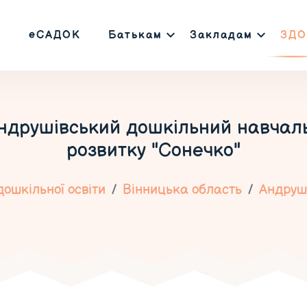
еСАДОК
Батькам
Закладам
ЗДО
ндрушівський дошкільний навчаль
розвитку "Сонечко"
ошкільної освіти
Вінницька область
Андруш