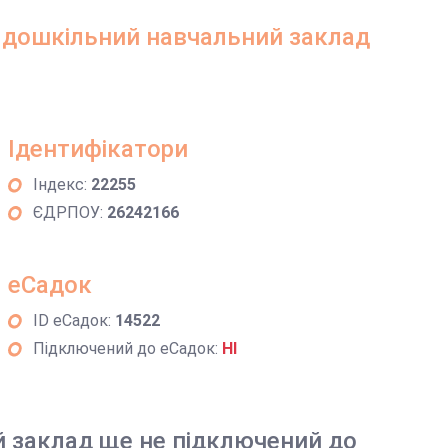
 дошкільний навчальний заклад
Ідентифікатори
Індекс:
22255
ЄДРПОУ:
26242166
еСадок
ID еСадок:
14522
Підключений до еСадок:
НІ
й заклад ще не підключений до