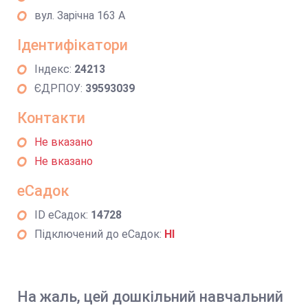
вул. Зарічна 163 А
Ідентифікатори
Індекс:
24213
ЄДРПОУ:
39593039
Контакти
Не вказано
Не вказано
еСадок
ID еСадок:
14728
Підключений до еСадок:
НІ
На жаль, цей дошкільний навчальний