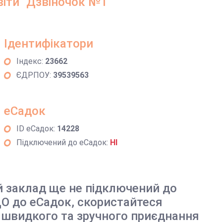
віти "Дзвіночок №1"
Ідентифікатори
Індекс:
23662
ЄДРПОУ:
39539563
еСадок
ID еСадок:
14228
Підключений до еСадок:
НІ
й заклад ще не підключений до
О до еСадок, скористайтеся
 швидкого та зручного приєднання