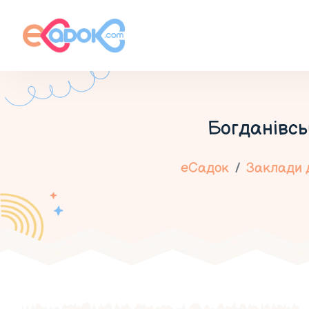
Богданівсь
еСадок
Заклади д