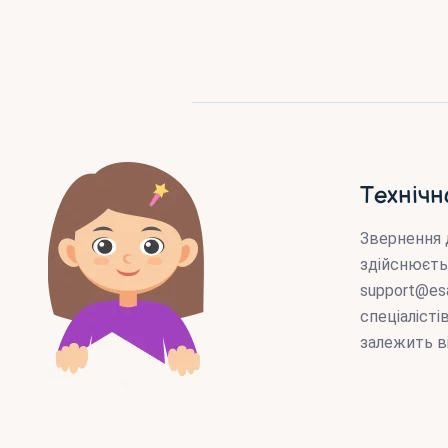
Технічн
Звернення 
здійснюєть
support@es
спеціаліст
залежить в