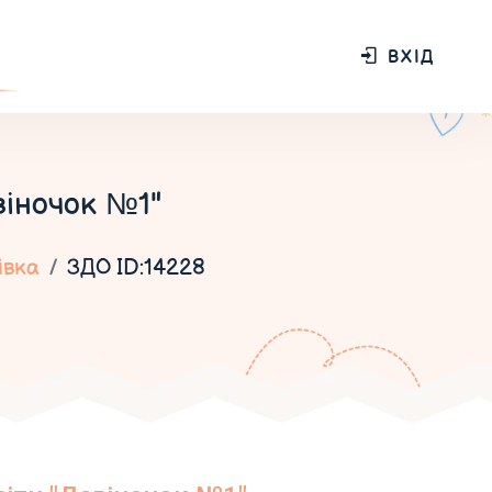
ВХІД
віночок №1"
івка
ЗДО ID:14228