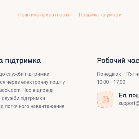
Політика приватності
Правила та умови
а підтримка
Робочий час
до служби підтримки
Понеділок - П’ятн
ся через електронну пошту
10:00 - 17:00
adok.com
. Час відповіді
Ел. по
ів служби підтримки
support
ід поточного навантаження.