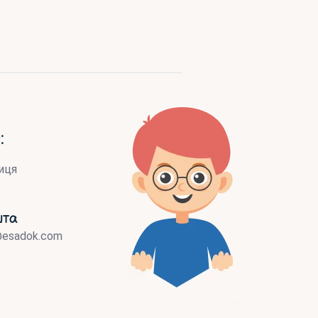
:
иця
шта
@esadok.com