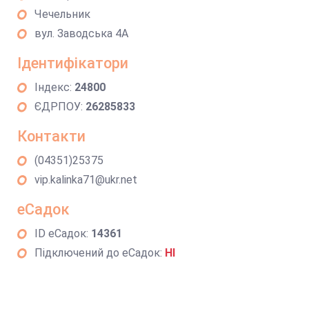
Чечельник
вул. Заводська 4А
Ідентифікатори
Індекс:
24800
ЄДРПОУ:
26285833
Контакти
(04351)25375
vip.kalinka71@ukr.net
еСадок
ID еСадок:
14361
Підключений до еСадок:
НІ