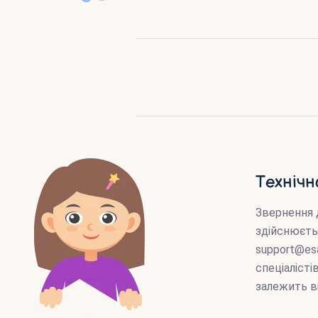
Технічн
Звернення 
здійснюєть
support@es
спеціаліст
залежить в