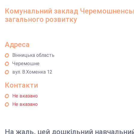
Комунальний заклад Черемошненськ
загального розвитку
Адреса
Вінницька область
Черемошне
вул. В.Хоменка 12
Контакти
Не вказано
Не вказано
На жаль, цей дошкільний навчальни