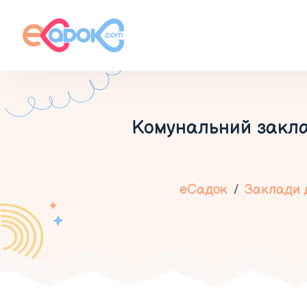
Комунальний закл
еСадок
Заклади д