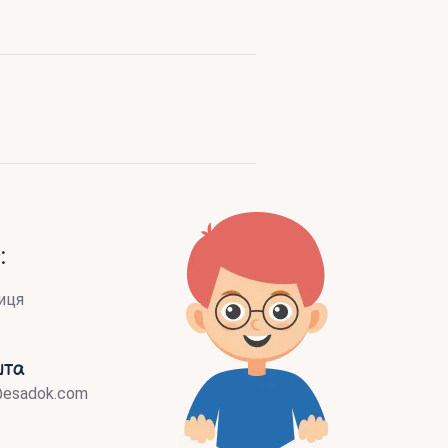
:
иця
шта
@esadok.com