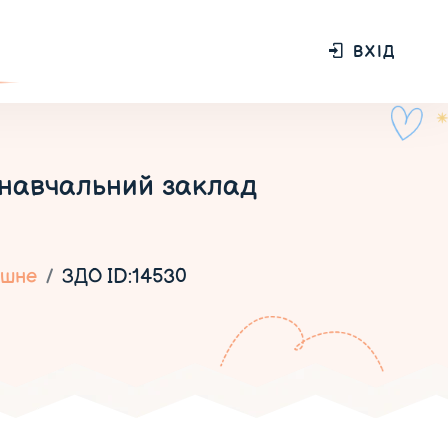
ВХІД
навчальний заклад
ошне
ЗДО ID:14530