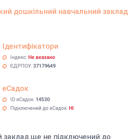
ий дошкільний навчальний заклад
Ідентифікатори
Індекс:
Не вказано
ЄДРПОУ:
37179649
еСадок
ID еСадок:
14530
Підключений до еСадок:
НІ
й заклад ще не підключений до