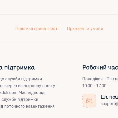
Політика приватності
Правила та умови
а підтримка
Робочий час
до служби підтримки
Понеділок - П’ятн
ся через електронну пошту
10:00 - 17:00
adok.com
. Час відповіді
Ел. по
ів служби підтримки
support
ід поточного навантаження.