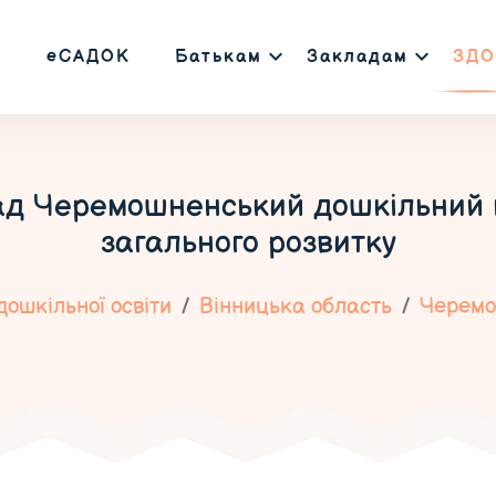
еСАДОК
Батькам
Закладам
ЗДО
ад Черемошненський дошкільний 
загального розвитку
ошкільної освіти
Вінницька область
Черем