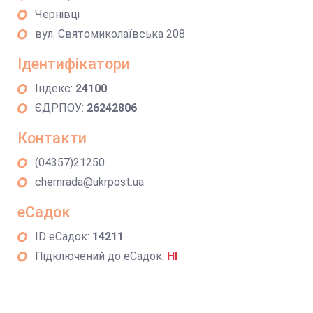
Чернівці
вул. Святомиколаївська 208
Ідентифікатори
Індекс:
24100
ЄДРПОУ:
26242806
Контакти
(04357)21250
chernrada@ukrpost.ua
еСадок
ID еСадок:
14211
Підключений до еСадок:
НІ