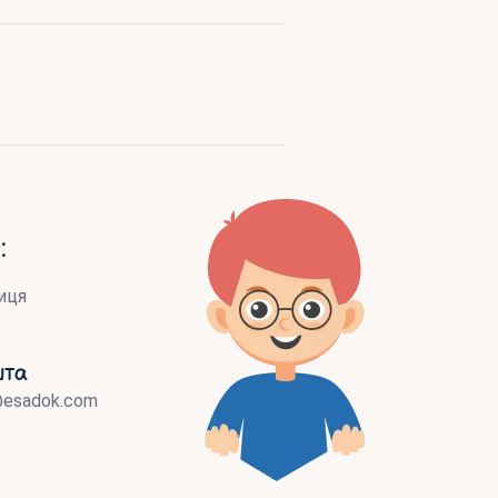
:
иця
шта
@esadok.com