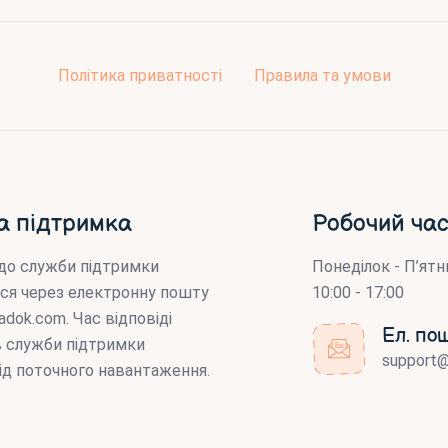
Політика приватності
Правила та умови
а підтримка
Робочий час
до служби підтримки
Понеділок - П’ятн
ся через електронну пошту
10:00 - 17:00
adok.com
. Час відповіді
Ел. по
ів служби підтримки
support
ід поточного навантаження.