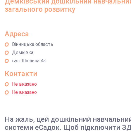
Демківський дошкільний навчальний
загального розвитку
Адреса
Вінницька область
Демківка
вул. Шкільна 4а
Контакти
Не вказано
Не вказано
На жаль, цей дошкільний навчальни
системи еСадок. Щоб підключити ЗД