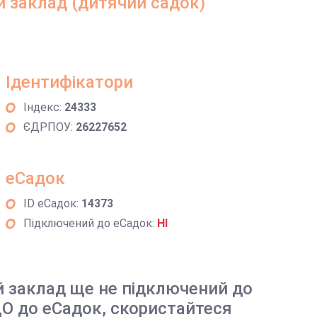
 заклад (дитячий садок)
Ідентифікатори
Індекс:
24333
ЄДРПОУ:
26227652
еСадок
ID еСадок:
14373
Підключений до еСадок:
НІ
й заклад ще не підключений до
О до еСадок, скористайтеся