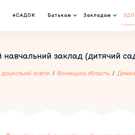
еСАДОК
Батькам
Закладам
ЗДО
 навчальний заклад (дитячий сад
дошкільної освіти
Вінницька область
Демкі