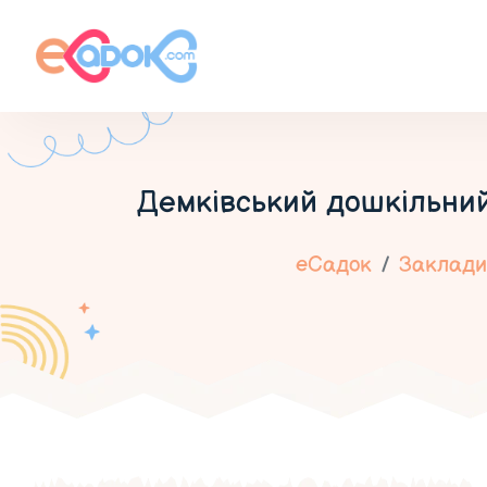
Демківський дошкільний
еСадок
Заклади 