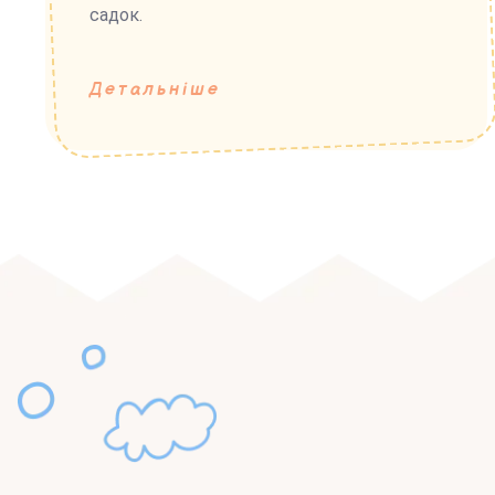
садок.
Детальніше