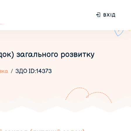
ВХІД
ок) загального розвитку
вка
ЗДО ID:14373