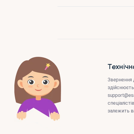
Технічн
Звернення 
здійснюєть
support@es
спеціаліст
залежить в