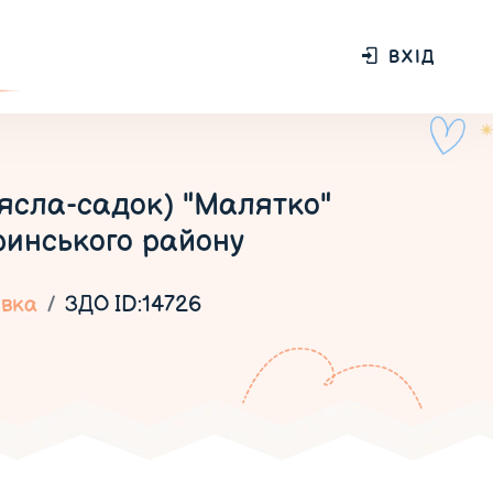
ВХІД
ясла-садок) "Малятко"
ринського району
івка
ЗДО ID:14726