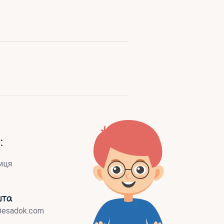
:
иця
шта
@esadok.com