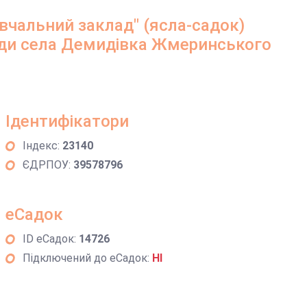
вчальний заклад" (ясла-садок)
ради села Демидівка Жмеринського
Ідентифікатори
Індекс:
23140
ЄДРПОУ:
39578796
еСадок
ID еСадок:
14726
Підключений до еСадок:
НІ