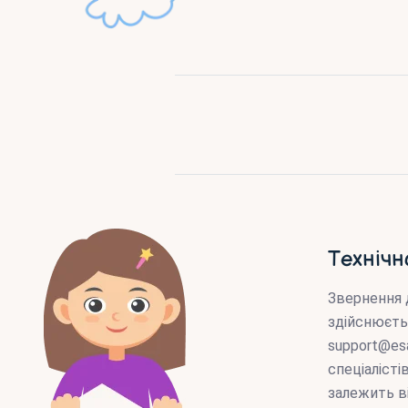
Технічн
Звернення 
здійснюєть
support@es
спеціаліст
залежить в