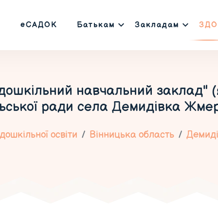
еСАДОК
Батькам
Закладам
ЗДО
дошкільний навчальний заклад" (
льської ради села Демидівка Жме
дошкільної освіти
Вінницька область
Демид