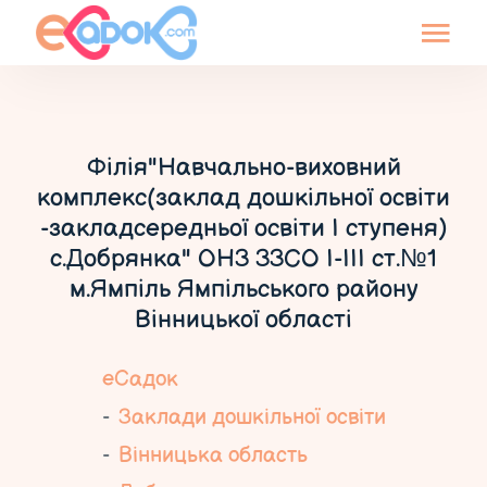
Філія"Навчально-виховний
комплекс(заклад дошкільної освіти
-закладсередньої освіти І ступеня)
с.Добрянка" ОНЗ ЗЗСО І-ІІІ ст.№1
м.Ямпіль Ямпільського району
Вінницької області
еСадок
Заклади дошкільної освіти
Вінницька область