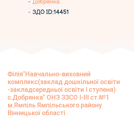
Добрянка
ЗДО ID:14451
Філія"Навчально-виховний
комплекс(заклад дошкільної освіти
-закладсередньої освіти І ступеня)
с.Добрянка" ОНЗ ЗЗСО І-ІІІ ст.№1
м.Ямпіль Ямпільського району
Вінницької області