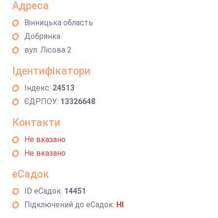
Адреса
Вінницька область
Добрянка
вул. Лісова 2
Ідентифікатори
Індекс:
24513
ЄДРПОУ:
13326648
Контакти
Не вказано
Не вказано
еСадок
ID еСадок:
14451
Підключений до еСадок:
НІ