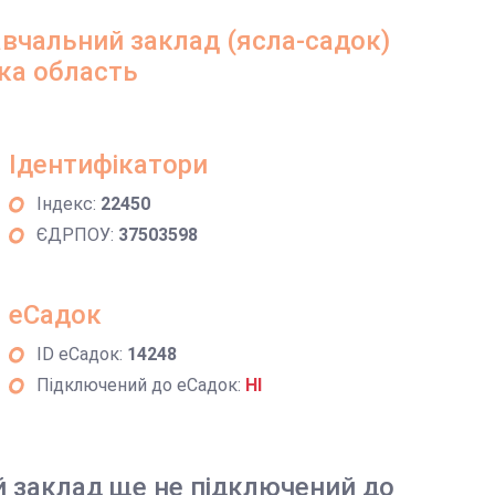
вчальний заклад (ясла-садок)
ька область
Ідентифікатори
Індекс:
22450
ЄДРПОУ:
37503598
еСадок
ID еСадок:
14248
Підключений до еСадок:
НІ
й заклад ще не підключений до