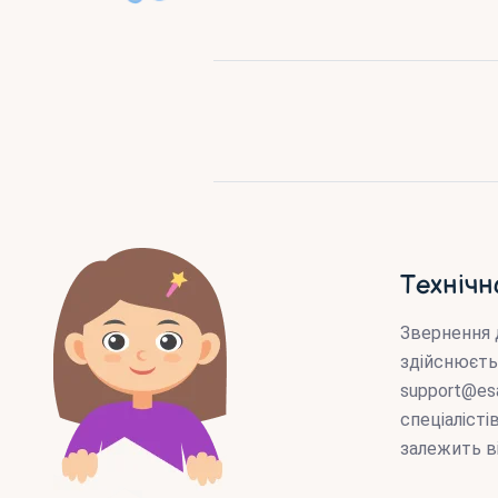
Технічн
Звернення 
здійснюєть
support@es
спеціаліст
залежить в