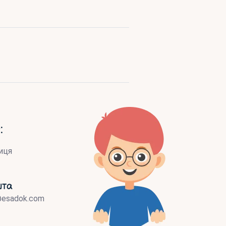
:
иця
шта
@esadok.com