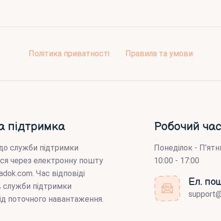
Політика приватності
Правила та умови
а підтримка
Робочий час
до служби підтримки
Понеділок - П’ятн
ся через електронну пошту
10:00 - 17:00
adok.com
. Час відповіді
Ел. по
ів служби підтримки
support
ід поточного навантаження.