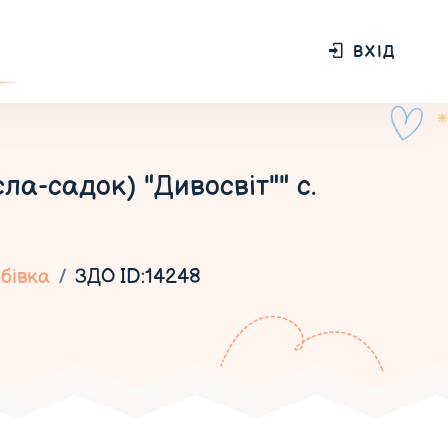
ВХІД
а-садок) "Дивосвіт"" с.
бівка
ЗДО ID:14248