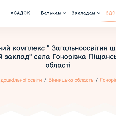
еСАДОК
Батькам
Закладам
ЗДО
ий комплекс " Загальноосвітня школ
 заклад" села Гонорівка Піщансь
області
дошкільної освіти
Вінницька область
Гонорі