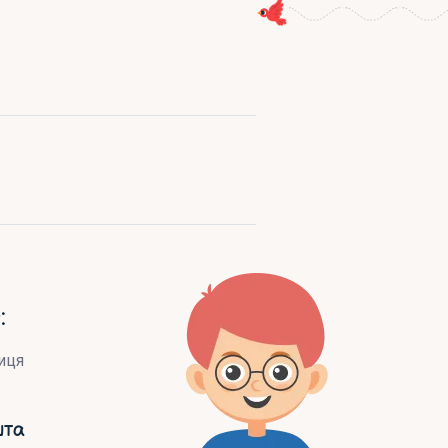
:
иця
шта