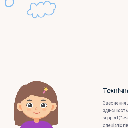
Технічн
Звернення 
здійснюєть
support@es
спеціаліст