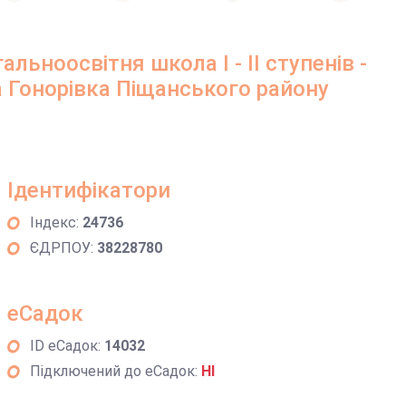
льноосвітня школа І - ІІ ступенів -
 Гонорівка Піщанського району
Ідентифікатори
Індекс:
24736
ЄДРПОУ:
38228780
еСадок
ID еСадок:
14032
Підключений до еСадок:
НІ