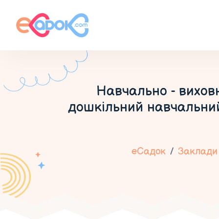
Навчально - виховн
дошкільний навчальний
еСадок
Заклади 