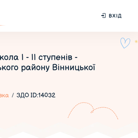
ВХІД
а І - ІІ ступенів -
кого району Вінницької
вка
ЗДО ID:14032