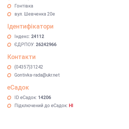
Гонтівка
вул. Шевченка 20е
Ідентифікатори
Індекс:
24112
ЄДРПОУ:
26242966
Контакти
(04357)31242
Gontivka-rada@ukr.net
еСадок
ID еСадок:
14206
Підключений до еСадок:
НІ