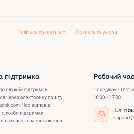
Політика приватності
Правила та умови
а підтримка
Робочий час
до служби підтримки
Понеділок - П’ятн
ся через електронну пошту
10:00 - 17:00
adok.com
. Час відповіді
Ел. по
ів служби підтримки
support
ід поточного навантаження.