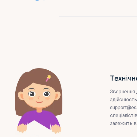
Технічн
Звернення 
здійснюєть
support@es
спеціаліст
залежить в