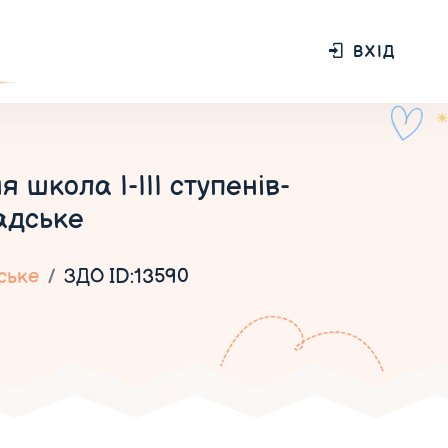
ВХІД
 школа І-ІІІ ступенів-
адське
ське
ЗДО ID:13590