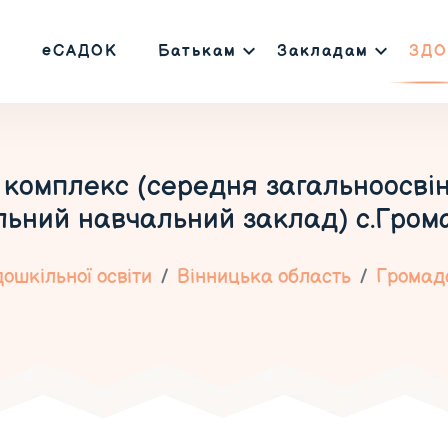
еСАДОК
Батькам
Закладам
ЗДО
комплекс (середня загальноосвіня
льний навчальний заклад) с.Гром
ошкільної освіти
Вінницька область
Громад