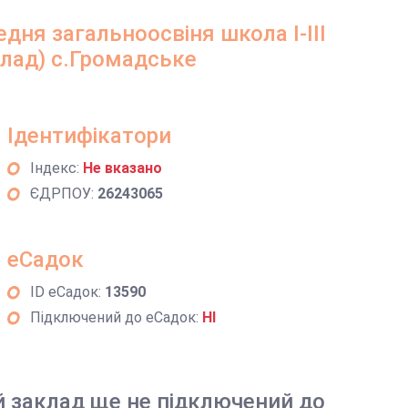
дня загальноосвіня школа І-ІІІ
клад) с.Громадське
Ідентифікатори
Індекс:
Не вказано
ЄДРПОУ:
26243065
еСадок
ID еСадок:
13590
Підключений до еСадок:
НІ
й заклад ще не підключений до