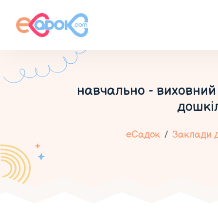
навчально - виховний 
дошкі
еСадок
Заклади д