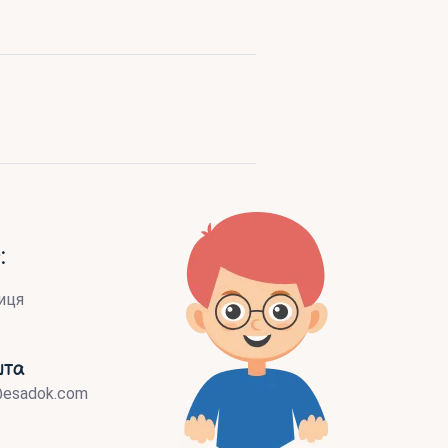
:
иця
шта
@esadok.com