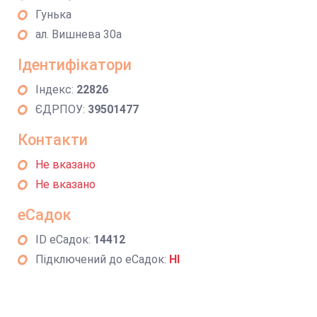
Гунька
ал. Вишнева 30а
Ідентифікатори
Індекс:
22826
ЄДРПОУ:
39501477
Контакти
Не вказано
Не вказано
еСадок
ID еСадок:
14412
Підключений до еСадок:
НІ