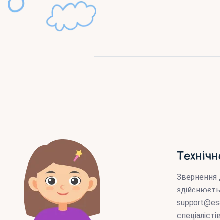
Технічн
Звернення 
здійснюєть
support@es
спеціаліст