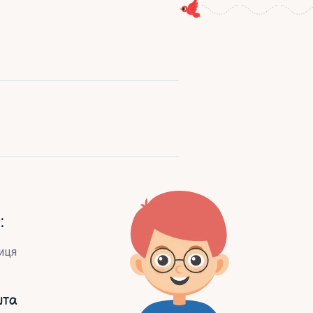
:
иця
шта