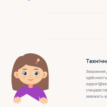
Технічн
Звернення 
здійснюєть
support@es
спеціаліст
залежить в