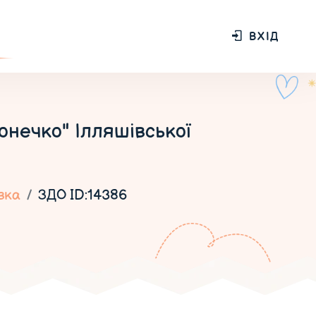
ВХІД
нечко" Ілляшівської
вка
ЗДО ID:14386