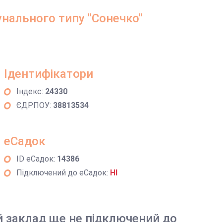
нального типу "Сонечко"
Ідентифікатори
Індекс:
24330
ЄДРПОУ:
38813534
еСадок
ID еСадок:
14386
Підключений до еСадок:
НІ
й заклад ще не підключений до