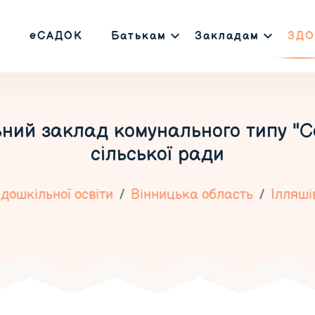
еСАДОК
Батькам
Закладам
ЗДО
ний заклад комунального типу "Со
сільської ради
дошкільної освіти
Вінницька область
Ілляші