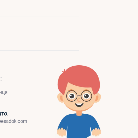
:
иця
шта
@esadok.com