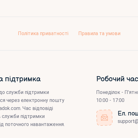
Політика приватності
Правила та умови
а підтримка
Робочий час
до служби підтримки
Понеділок - П’ятн
ся через електронну пошту
10:00 - 17:00
adok.com
. Час відповіді
Ел. по
ів служби підтримки
support
ід поточного навантаження.