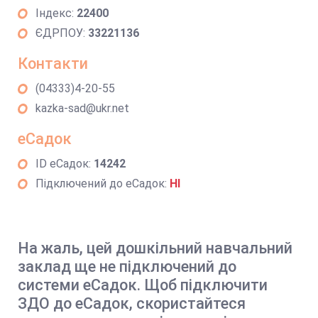
Індекс:
22400
ЄДРПОУ:
33221136
Контакти
(04333)4-20-55
kazka-sad@ukr.net
еСадок
ID еСадок:
14242
Підключений до еСадок:
НІ
На жаль, цей дошкільний навчальний
заклад ще не підключений до
системи еСадок. Щоб підключити
ЗДО до еСадок, скористайтеся