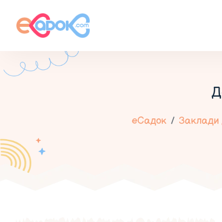
Д
еСадок
Заклади 