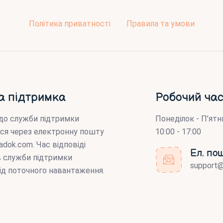
Політика приватності
Правила та умови
а підтримка
Робочий час
до служби підтримки
Понеділок - П’ятн
ся через електронну пошту
10:00 - 17:00
adok.com
. Час відповіді
Ел. по
ів служби підтримки
support
ід поточного навантаження.