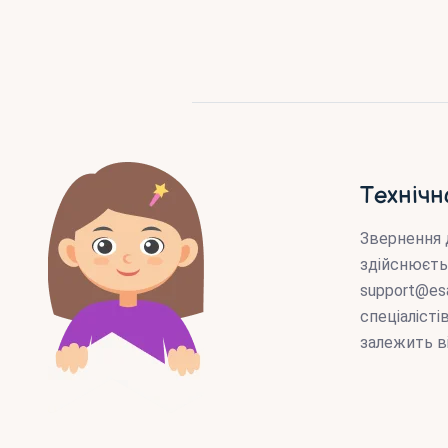
Технічн
Звернення 
здійснюєть
support@es
спеціаліст
залежить в