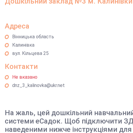
Дошкільний заклад №3 м. Калинівки
Адреса
Вінницька область
Калинівка
вул. Кільцева 25
Контакти
Не вказано
dnz_3_kalinovka@ukr.net
На жаль, цей дошкільний навчальни
системи еСадок. Щоб підключити ЗД
наведеними нижче інструкціями для