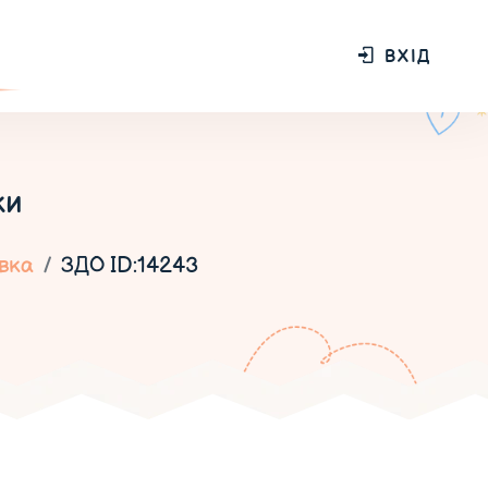
ВХІД
ки
вка
ЗДО ID:14243