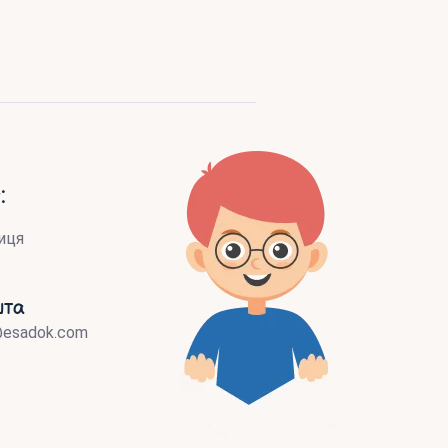
:
иця
шта
@esadok.com